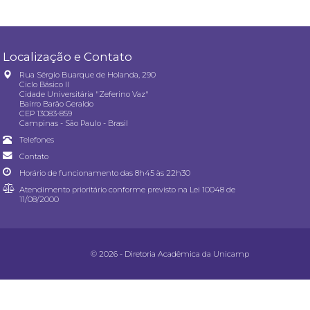
Localização e Contato
Rua Sérgio Buarque de Holanda, 290
Ciclo Básico II
Cidade Universitária "Zeferino Vaz"
Bairro Barão Geraldo
CEP 13083-859
Campinas - São Paulo - Brasil
Telefones
Contato
Horário de funcionamento das 8h45 às 22h30
Atendimento prioritário conforme previsto na
Lei 10048 de
11/08/2000
© 2026 - Diretoria Acadêmica da Unicamp