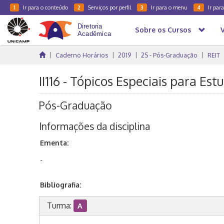
Ir para o conteúdo
Serviços por perfil
Ir para o menu
Ir par
1
2
3
4
Sobre os Cursos
Caderno Horários
2019
2S - Pós-Graduação
REIT
II116 - Tópicos Especiais para Es
Pós-Graduação
Informações da disciplina
Ementa:
-
Bibliografia:
Turma:
A