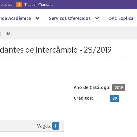
a a busca
Traduzir/Translate
5
Vida Acadêmica
Serviços Oferecidos
DAC Explica
II116
tudantes de Intercâmbio - 2S/2019
Ano de Catálogo:
2019
Créditos:
39
Vagas:
1