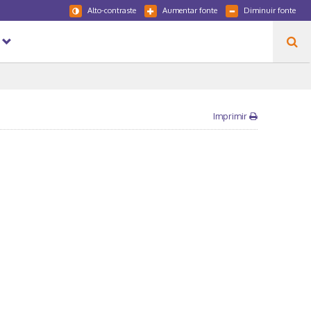
Alto-contraste
Aumentar fonte
Diminuir fonte
Imprimir