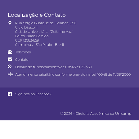
Localização e Contato
Rua Sérgio Buarque de Holanda, 290
Ciclo Básico II
Cidade Universitária "Zeferino Vaz"
Bairro Barão Geraldo
CEP 13083-859
Campinas - São Paulo - Brasil
Telefones
Contato
Horário de funcionamento das 8h45 às 22h30
Atendimento prioritário conforme previsto na
Lei 10048 de 11/08/2000
Siga-nos no Facebook
© 2026 - Diretoria Acadêmica da Unicamp