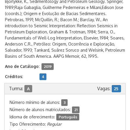
Bjorlykke, K., Sedimentology and Petroleum Geology. Springer,
1989;Raja Gabaglia, Guilherme Pederneiras e Milani,Edison Jose
(coords.); Origem e Evolução de Bacias Sedimentares.
Petrobras, 1991; McQuillin, R.; Bacon M.; Barclay, W., An
introduction to Seismic Interpretation: Reflection Seismics in
Petroleum Exploration, Graham & Trotman, 1984; Serra, O.,
Fundamentals of Well-Log Interpretation, Elsevier, 1984; Soares,
Anderson C.R., Petróleo: Origem, Ocorrência e Exploração,
Salvador, 1993; Tankard, Suárez Soruco and Welsink, Petroleum
Basins of South America. AAPG Memoir, 62, 1995.
Ano de Catálogo:
2019
Créditos:
4
Turma:
Vagas:
A
25
Número mínimo de alunos:
3
Número de alunos matriculados:
21
Idioma de oferecimento:
Português
Tipo Oferecimento:
Regular