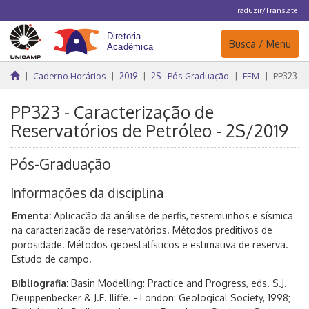
Traduzir/Translate
Navegação
Busca / Menu
Caderno Horários
2019
2S - Pós-Graduação
FEM
PP323
PP323 - Caracterização de
Reservatórios de Petróleo - 2S/2019
Pós-Graduação
Informações da disciplina
Ementa:
Aplicação da análise de perfis, testemunhos e sísmica
na caracterização de reservatórios. Métodos preditivos de
porosidade. Métodos geoestatísticos e estimativa de reserva.
Estudo de campo.
Bibliografia:
Basin Modelling: Practice and Progress, eds. S.J.
Deuppenbecker & J.E. Iliffe. - London: Geological Society, 1998;