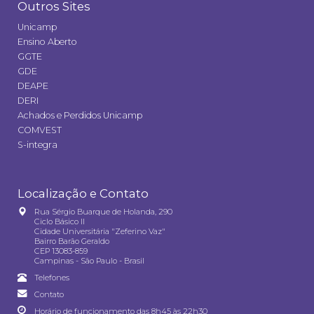
Outros Sites
Unicamp
Ensino Aberto
GGTE
GDE
DEAPE
DERI
Achados e Perdidos Unicamp
COMVEST
S-integra
Localização e Contato
Rua Sérgio Buarque de Holanda, 290
Ciclo Básico II
Cidade Universitária "Zeferino Vaz"
Bairro Barão Geraldo
CEP 13083-859
Campinas - São Paulo - Brasil
Telefones
Contato
Horário de funcionamento das 8h45 às 22h30