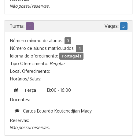
Não possui reservas.
Turma:
Vagas:
T
5
Número mínimo de alunos:
3
Número de alunos matriculados:
4
Idioma de oferecimento:
Português
Tipo Oferecimento:
Regular
Local Oferecimento:
Horários/Salas:
Terça
13:00 - 16:00
Docentes:
Carlos Eduardo Keutenedjian Mady
Reservas:
Não possui reservas.