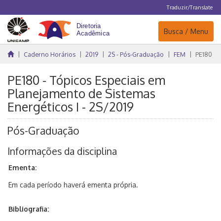
Traduzir/Translate
Navegação
Busca / Menu
Caderno Horários
2019
2S - Pós-Graduação
FEM
PE180
PE180 - Tópicos Especiais em
Planejamento de Sistemas
Energéticos I - 2S/2019
Pós-Graduação
Informações da disciplina
Ementa:
Em cada período haverá ementa própria.
Bibliografia: