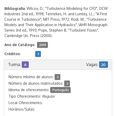
Bibliografia:
Wilcox, D.; "Turbulence Modeling for CFD", DCW
Industries 2nd ed., 1998; Tennekes, H. and Lumley, J.L.; "A First
Course in Turbulence", MIT Press, 1972; Rodi, W.; "Turbulence
Models and Their Application in Hydraulics", IAHR Monograph
Series 3rd ed., 1993; Pope, Stephen B. "Turbulent Flows",
Cambridge Un. Press (2000).
Ano de Catálogo:
2019
Créditos:
3
Turma:
Vagas:
A
20
Número mínimo de alunos:
3
Número de alunos matriculados:
2
Idioma de oferecimento:
Português
Tipo Oferecimento:
Regular
Local Oferecimento:
Horários/Salas: