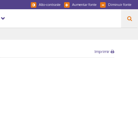
Alto-contraste
Aumentar fonte
Diminuir fonte
Imprimir