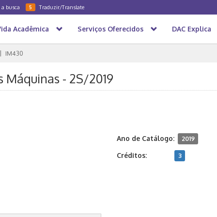
a a busca
Traduzir/Translate
5
Vida Acadêmica
Serviços Oferecidos
DAC Explica
IM430
s Máquinas - 2S/2019
Ano de Catálogo:
2019
Créditos:
3