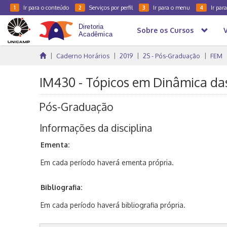
Ir para o conteúdo
Serviços por perfil
Ir para o menu
Ir par
1
2
3
4
Sobre os Cursos
Caderno Horários
2019
2S - Pós-Graduação
FEM
IM430 - Tópicos em Dinâmica da
Pós-Graduação
Informações da disciplina
Ementa:
Em cada período haverá ementa própria.
Bibliografia:
Em cada período haverá bibliografia própria.