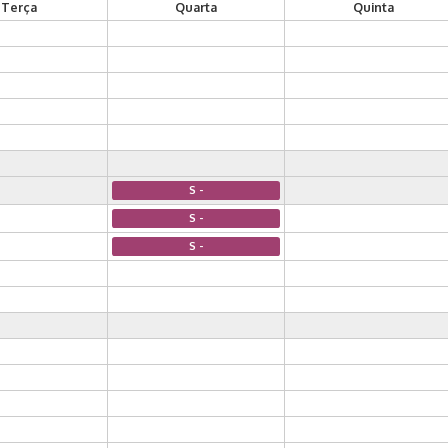
Terça
Quarta
Quinta
S -
S -
S -