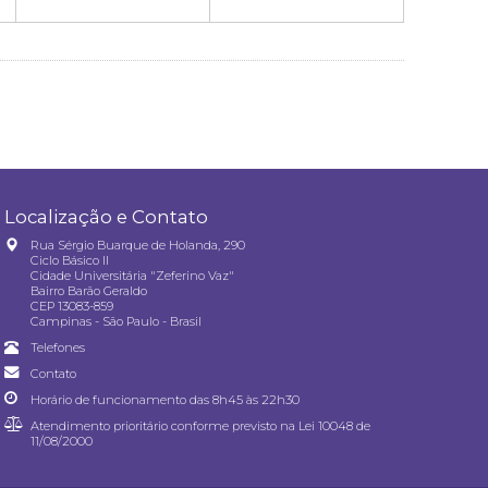
Localização e Contato
Rua Sérgio Buarque de Holanda, 290
Ciclo Básico II
Cidade Universitária "Zeferino Vaz"
Bairro Barão Geraldo
CEP 13083-859
Campinas - São Paulo - Brasil
Telefones
Contato
Horário de funcionamento das 8h45 às 22h30
Atendimento prioritário conforme previsto na
Lei 10048 de
11/08/2000