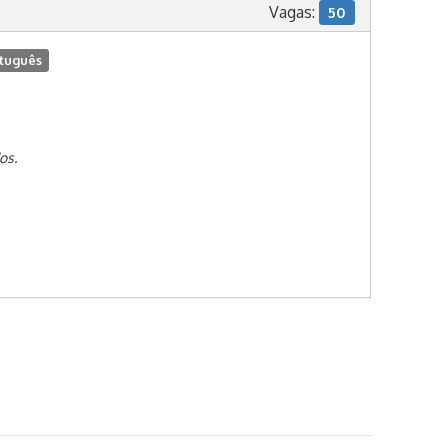
Vagas:
50
tuguês
os.