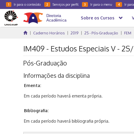
Ir para o conteúdo
Serviços por perfil
Ir para o menu
Ir par
1
2
3
4
Sobre os Cursos
Caderno Horários
2019
2S - Pós-Graduação
FEM
IM409 - Estudos Especiais V - 2S
Pós-Graduação
Informações da disciplina
Ementa:
Em cada período haverá ementa própria.
Bibliografia:
Em cada período haverá bibliografia própria.