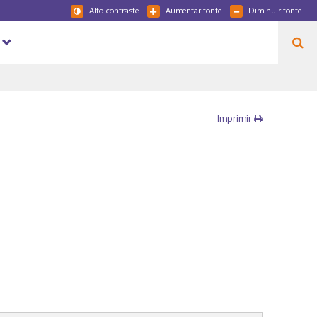
Alto-contraste
Aumentar fonte
Diminuir fonte
Imprimir