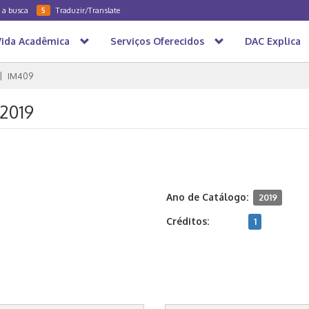
a a busca
Traduzir/Translate
5
Vida Acadêmica
Serviços Oferecidos
DAC Explica
IM409
/2019
Ano de Catálogo:
2019
Créditos:
1