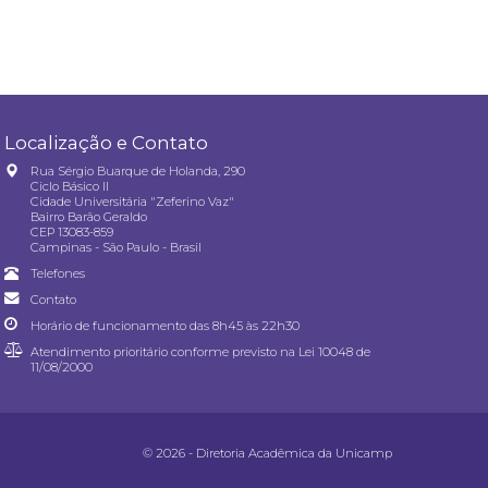
Localização e Contato
Rua Sérgio Buarque de Holanda, 290
Ciclo Básico II
Cidade Universitária "Zeferino Vaz"
Bairro Barão Geraldo
CEP 13083-859
Campinas - São Paulo - Brasil
Telefones
Contato
Horário de funcionamento das 8h45 às 22h30
Atendimento prioritário conforme previsto na
Lei 10048 de
11/08/2000
© 2026 - Diretoria Acadêmica da Unicamp