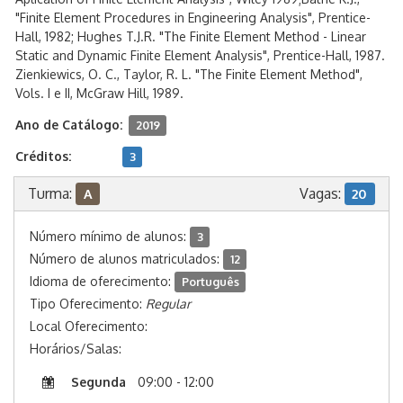
"Finite Element Procedures in Engineering Analysis", Prentice-
Hall, 1982; Hughes T.J.R. "The Finite Element Method - Linear
Static and Dynamic Finite Element Analysis", Prentice-Hall, 1987.
Zienkiewics, O. C., Taylor, R. L. "The Finite Element Method",
Vols. I e II, McGraw Hill, 1989.
Ano de Catálogo:
2019
Créditos:
3
Turma:
Vagas:
A
20
Número mínimo de alunos:
3
Número de alunos matriculados:
12
Idioma de oferecimento:
Português
Tipo Oferecimento:
Regular
Local Oferecimento:
Horários/Salas:
Segunda
09:00 - 12:00