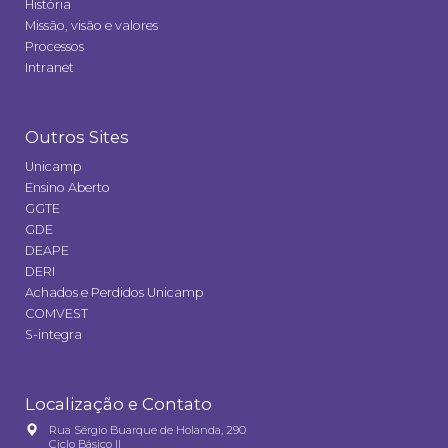
História
Missão, visão e valores
Processos
Intranet
Outros Sites
Unicamp
Ensino Aberto
GGTE
GDE
DEAPE
DERI
Achados e Perdidos Unicamp
COMVEST
S-integra
Localização e Contato
Rua Sérgio Buarque de Holanda, 290
Ciclo Básico II