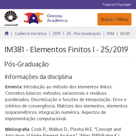
Traduzir/Translate
Navegação
Busca / Menu
Caderno Horários
2019
2S - Pós-Graduação
FEM
IM381
IM381 - Elementos Finitos I - 2S/2019
Pós-Graduação
Informações da disciplina
Ementa:
Introdução ao método dos elementos finitos.
Conceitos básicos: métodos variacionais e resíduos
ponderados. Discretização e funções de interpolação. Erros e
critérios de convergência. Matrizes dos elementos, elementos
isoparamétricos, integração numérica. Aspectos de
implementação computacional.
Bibliografia:
Cook R.; Malkus D., Plesha M.E. "Concept and
Aplication of Finite Element Analysis", Wiley 1989;Bathe K.J.,