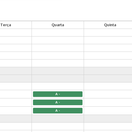
Terça
Quarta
Quinta
A -
A -
A -