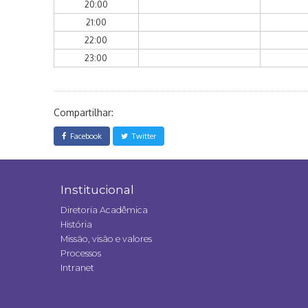
20:00
21:00
22:00
23:00
Compartilhar:
Facebook
Twitter
Institucional
Diretoria Acadêmica
História
Missão, visão e valores
Processos
Intranet