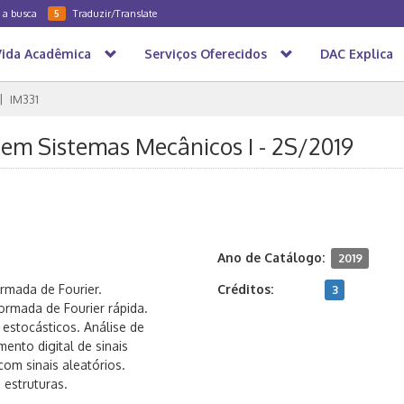
a a busca
Traduzir/Translate
5
Vida Acadêmica
Serviços Oferecidos
DAC Explica
IM331
 em Sistemas Mecânicos I - 2S/2019
Ano de Catálogo:
2019
ormada de Fourier.
Créditos:
3
ormada de Fourier rápida.
estocásticos. Análise de
ento digital de sinais
com sinais aleatórios.
 estruturas.