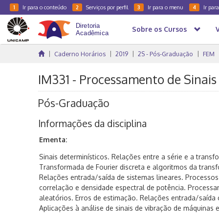
Ir para o conteúdo
Serviços por perfil
Ir para o menu
Ir par
1
2
3
4
Sobre os Cursos
Caderno Horários
2019
2S - Pós-Graduação
FEM
IM331 - Processamento de Sinais
Pós-Graduação
Informações da disciplina
Ementa:
Sinais determinísticos. Relações entre a série e a transf
Transformada de Fourier discreta e algoritmos da transf
Relações entrada/saída de sistemas lineares. Processos 
correlação e densidade espectral de potência. Processam
aleatórios. Erros de estimação. Relações entrada/saída 
Aplicações à análise de sinais de vibração de máquinas e