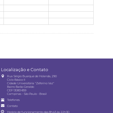
Localização e Contato
Rua Sérgio Buarque de Holanda, 290
Ciclo Básico II
Cidade Universitária "Zeferino Vaz"
Bairro Barão Geraldo
CEP 13083-859
Campinas - São Paulo - Brasil
Telefones
Contato
Horário de funcionamento das 8h45 às 22h30