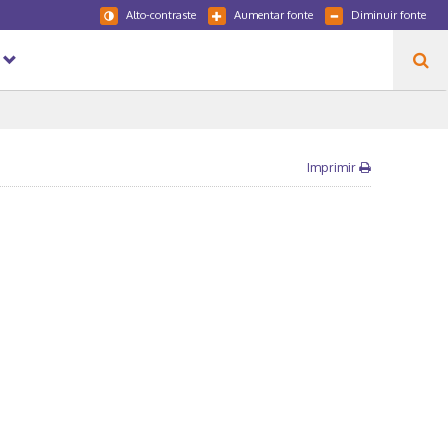
Alto-contraste
Aumentar fonte
Diminuir fonte
Imprimir