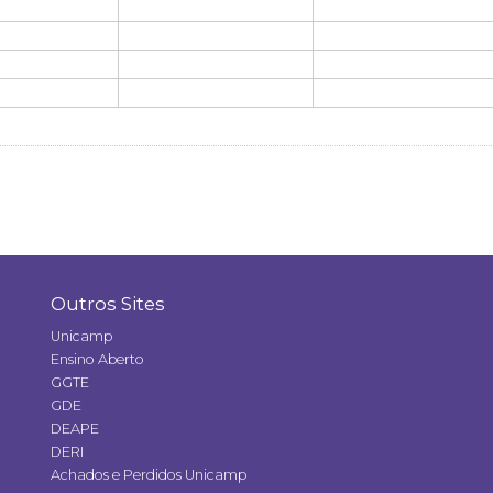
Outros Sites
Unicamp
Ensino Aberto
GGTE
GDE
DEAPE
DERI
Achados e Perdidos Unicamp