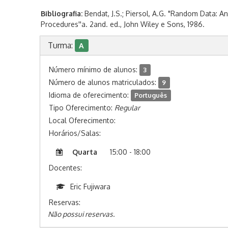
Bibliografia:
Bendat, J.S.; Piersol, A.G. "Random Data: 
Procedures''a. 2and. ed., John Wiley e Sons, 1986.
Turma:
A
Número mínimo de alunos:
3
Número de alunos matriculados:
9
Idioma de oferecimento:
Português
Tipo Oferecimento:
Regular
Local Oferecimento:
Horários/Salas:
Quarta
15:00 - 18:00
Docentes:
Eric Fujiwara
Reservas:
Não possui reservas.