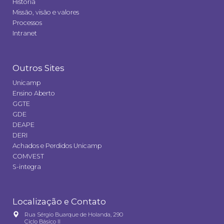
História
Missão, visão e valores
Processos
Intranet
Outros Sites
Unicamp
Ensino Aberto
GGTE
GDE
DEAPE
DERI
Achados e Perdidos Unicamp
COMVEST
S-integra
Localização e Contato
Rua Sérgio Buarque de Holanda, 290
Ciclo Básico II