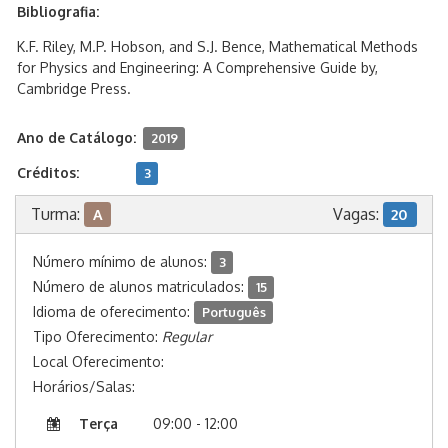
Bibliografia:
K.F. Riley, M.P. Hobson, and S.J. Bence, Mathematical Methods
for Physics and Engineering: A Comprehensive Guide by,
Cambridge Press.
Ano de Catálogo:
2019
Créditos:
3
Turma:
Vagas:
A
20
Número mínimo de alunos:
3
Número de alunos matriculados:
15
Idioma de oferecimento:
Português
Tipo Oferecimento:
Regular
Local Oferecimento:
Horários/Salas:
Terça
09:00 - 12:00