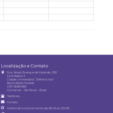
Localização e Contato
Rua Sérgio Buarque de Holanda, 290
Ciclo Básico II
Cidade Universitária "Zeferino Vaz"
Bairro Barão Geraldo
CEP 13083-859
Campinas - São Paulo - Brasil
Telefones
Contato
Horário de funcionamento das 8h45 às 22h30