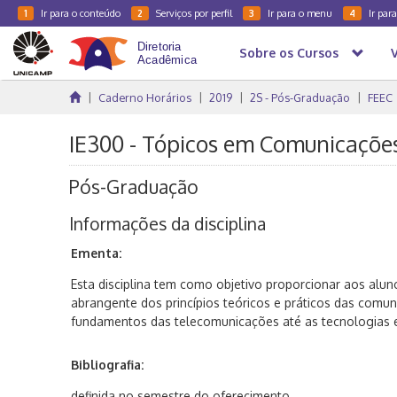
Ir para o conteúdo
Serviços por perfil
Ir para o menu
Ir par
1
2
3
4
Sobre os Cursos
Caderno Horários
2019
2S - Pós-Graduação
FEEC
IE300 - Tópicos em Comunicações
Pós-Graduação
Informações da disciplina
Ementa:
Esta disciplina tem como objetivo proporcionar aos al
abrangente dos princípios teóricos e práticos das comu
fundamentos das telecomunicações até as tecnologias
Bibliografia:
definida no semestre do oferecimento.