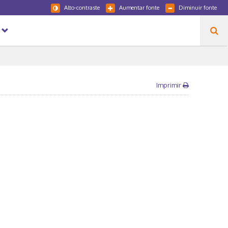
Alto-contraste
Aumentar fonte
Diminuir fonte
Imprimir