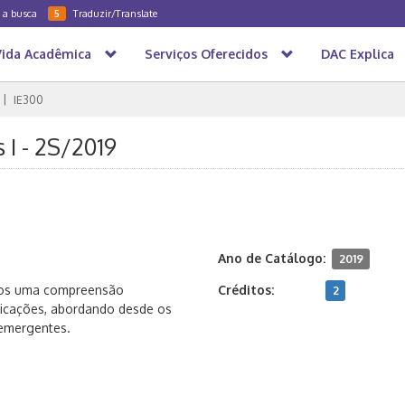
a a busca
Traduzir/Translate
5
Vida Acadêmica
Serviços Oferecidos
DAC Explica
IE300
 I - 2S/2019
Ano de Catálogo:
2019
unos uma compreensão
Créditos:
2
nicações, abordando desde os
 emergentes.