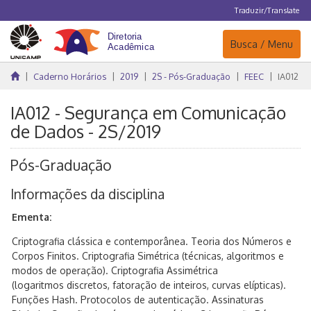
Traduzir/Translate
Navegação
Busca / Menu
Caderno Horários
2019
2S - Pós-Graduação
FEEC
IA012
IA012 - Segurança em Comunicação
de Dados - 2S/2019
Pós-Graduação
Informações da disciplina
Ementa:
Criptografia clássica e contemporânea. Teoria dos Números e
Corpos Finitos. Criptografia Simétrica (técnicas, algoritmos e
modos de operação). Criptografia Assimétrica
(logaritmos discretos, fatoração de inteiros, curvas elípticas).
Funções Hash. Protocolos de autenticação. Assinaturas