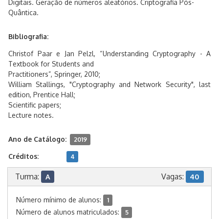
Digitais. Geração de números aleatórios. Criptografia Pós-
Quântica.
Bibliografia:
Christof Paar e Jan Pelzl, “Understanding Cryptography - A
Textbook for Students and
Practitioners”, Springer, 2010;
William Stallings, "Cryptography and Network Security", last
edition, Prentice Hall;
Scientific papers;
Lecture notes.
Ano de Catálogo:
2019
Créditos:
4
Turma:
Vagas:
A
40
Número mínimo de alunos:
1
Número de alunos matriculados:
5