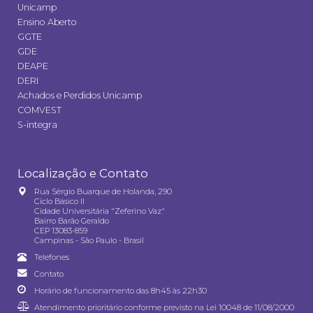
Unicamp
Ensino Aberto
GGTE
GDE
DEAPE
DERI
Achados e Perdidos Unicamp
COMVEST
S-integra
Localização e Contato
Rua Sérgio Buarque de Holanda, 290
Ciclo Básico II
Cidade Universitária "Zeferino Vaz"
Bairro Barão Geraldo
CEP 13083-859
Campinas - São Paulo - Brasil
Telefones
Contato
Horário de funcionamento das 8h45 às 22h30
Atendimento prioritário conforme previsto na
Lei 10048 de 11/08/2000