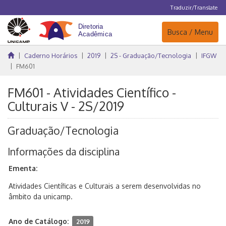
Traduzir/Translate
Navegação
Busca / Menu
Caderno Horários
2019
2S - Graduação/Tecnologia
IFGW
FM601
FM601 - Atividades Científico -
Culturais V - 2S/2019
Graduação/Tecnologia
Informações da disciplina
Ementa:
Atividades Científicas e Culturais a serem desenvolvidas no
âmbito da unicamp.
Ano de Catálogo:
2019