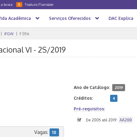
a a busca
Traduzir/Translate
5
Vida Acadêmica
Serviços Oferecidos
DAC Explica
IFGW
F 056
acional VI - 2S/2019
Ano de Catálogo:
2019
Créditos:
4
Pré-requisitos:
AA200
De 2005 até 2019:
Vagas:
18