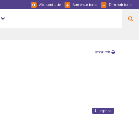
Alto-contraste
Aumentar fonte
Diminuir fonte
Imprimir
Legenda