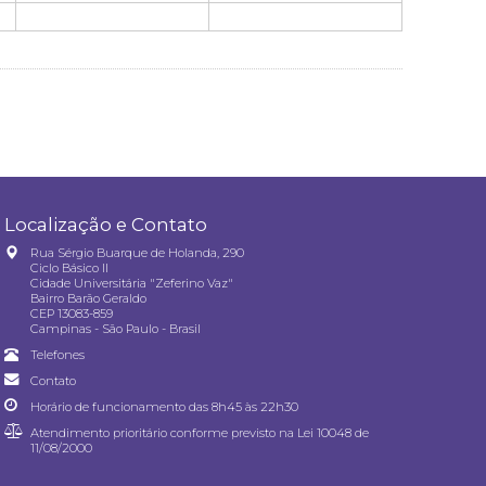
Localização e Contato
Rua Sérgio Buarque de Holanda, 290
Ciclo Básico II
Cidade Universitária "Zeferino Vaz"
Bairro Barão Geraldo
CEP 13083-859
Campinas - São Paulo - Brasil
Telefones
Contato
Horário de funcionamento das 8h45 às 22h30
Atendimento prioritário conforme previsto na
Lei 10048 de
11/08/2000