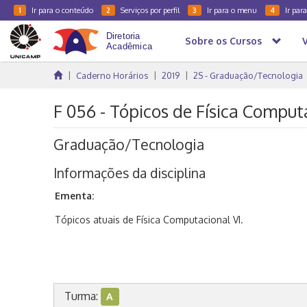
Ir para o conteúdo
Serviços por perfil
Ir para o menu
Ir par
1
2
3
4
Sobre os Cursos
Caderno Horários
2019
2S - Graduação/Tecnologia
F 056 - Tópicos de Física Comput
Graduação/Tecnologia
Informações da disciplina
Ementa:
Tópicos atuais de Física Computacional VI.
Turma:
A