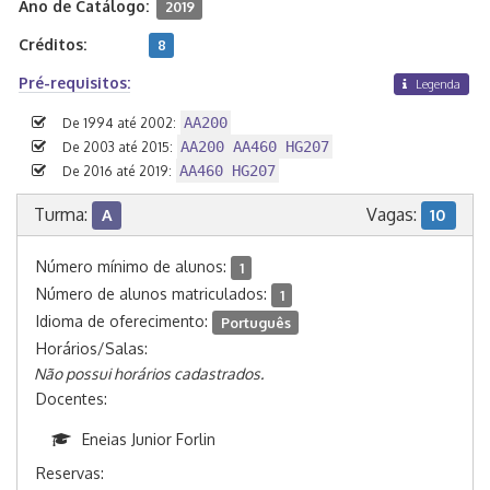
Ano de Catálogo:
2019
Créditos:
8
Pré-requisitos:
Legenda
AA200
De 1994 até 2002:
AA200 AA460 HG207
De 2003 até 2015:
AA460 HG207
De 2016 até 2019:
Turma:
Vagas:
A
10
Número mínimo de alunos:
1
Número de alunos matriculados:
1
Idioma de oferecimento:
Português
Horários/Salas:
Não possui horários cadastrados.
Docentes:
Eneias Junior Forlin
Reservas: