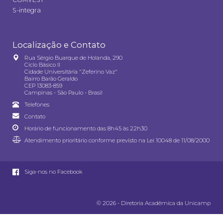
S-integra
Localização e Contato
Rua Sérgio Buarque de Holanda, 290
Ciclo Básico II
Cidade Universitária "Zeferino Vaz"
Bairro Barão Geraldo
CEP 13083-859
Campinas - São Paulo - Brasil
Telefones
Contato
Horário de funcionamento das 8h45 às 22h30
Atendimento prioritário conforme previsto na
Lei 10048 de 11/08/2000
Siga-nos no Facebook
© 2026 - Diretoria Acadêmica da Unicamp