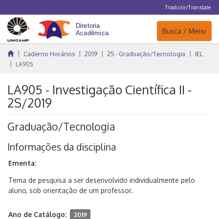
Traduzir/Translate
Navegação
Busca / Menu
Caderno Horários
2019
2S - Graduação/Tecnologia
IEL
LA905
LA905 - Investigação Científica II -
2S/2019
Graduação/Tecnologia
Informações da disciplina
Ementa:
Tema de pesquisa a ser desenvolvido individualmente pelo
aluno, sob orientação de um professor.
Ano de Catálogo:
2019