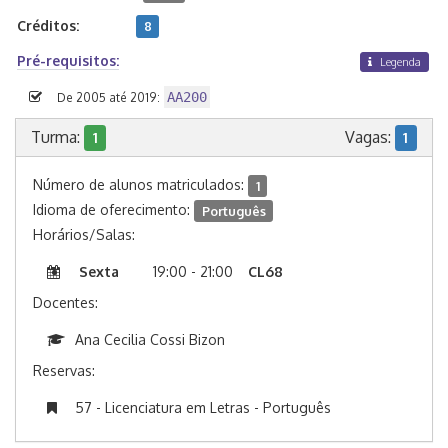
Créditos:
8
Pré-requisitos:
Legenda
AA200
De 2005 até 2019:
Turma:
Vagas:
1
1
Número de alunos matriculados:
1
Idioma de oferecimento:
Português
Horários/Salas:
Sexta
19:00 - 21:00
CL68
Docentes:
Ana Cecilia Cossi Bizon
Reservas:
57 - Licenciatura em Letras - Português