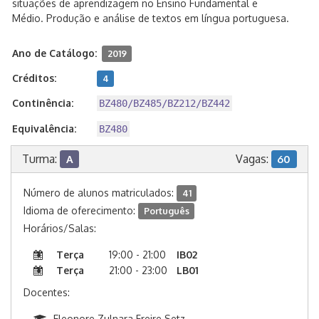
situações de aprendizagem no Ensino Fundamental e
Médio. Produção e análise de textos em língua portuguesa.
Ano de Catálogo:
2019
Créditos:
4
Continência:
BZ480/BZ485/BZ212/BZ442
Equivalência:
BZ480
Turma:
Vagas:
A
60
Número de alunos matriculados:
41
Idioma de oferecimento:
Português
Horários/Salas:
Terça
19:00 - 21:00
IB02
Terça
21:00 - 23:00
LB01
Docentes:
Eleonore Zulnara Freire Setz