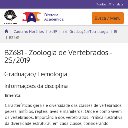
Traduzir/Translate
Navegação
Busca / Menu
Caderno Horários
2019
2S - Graduação/Tecnologia
IB
BZ681
BZ681 - Zoologia de Vertebrados -
2S/2019
Graduação/Tecnologia
Informações da disciplina
Ementa:
Características gerais e diversidade das classes de vertebrados:
peixes, anfíbios, répteis, aves e mamíferos. Onde e como vivem
os vertebrados. Importância dos vertebrados. Prática ilustrativa
da diversidade estrutural em cada classe, considerando