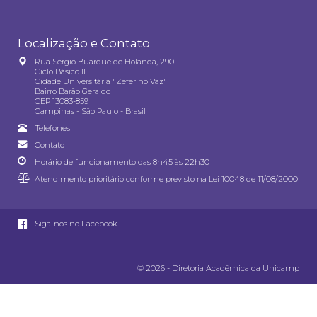
Localização e Contato
Rua Sérgio Buarque de Holanda, 290
Ciclo Básico II
Cidade Universitária "Zeferino Vaz"
Bairro Barão Geraldo
CEP 13083-859
Campinas - São Paulo - Brasil
Telefones
Contato
Horário de funcionamento das 8h45 às 22h30
Atendimento prioritário conforme previsto na
Lei 10048 de 11/08/2000
Siga-nos no Facebook
© 2026 - Diretoria Acadêmica da Unicamp