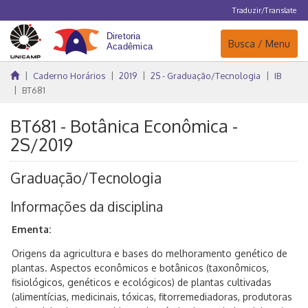
Traduzir/Translate
Navegação
Busca / Menu
Caderno Horários
2019
2S - Graduação/Tecnologia
IB
BT681
BT681 - Botânica Econômica -
2S/2019
Graduação/Tecnologia
Informações da disciplina
Ementa:
Origens da agricultura e bases do melhoramento genético de
plantas. Aspectos econômicos e botânicos (taxonômicos,
fisiológicos, genéticos e ecológicos) de plantas cultivadas
(alimentícias, medicinais, tóxicas, fitorremediadoras, produtoras