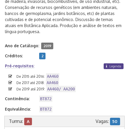
de madeira, invasoras, biocombustíveis, de uso industrial, etc).
Conservação de recursos genéticos (em ambientes naturais,
bancos de germoplasma, jardins botânicos, etc) de plantas
cultivadas e de potencial econômico. Discussão de temas
atuais em Botânica Aplicada. Produção e análise de textos em
língua portuguesa.
Ano de Catálogo:
2019
Créditos:
2
Pré-requisitos:
Legenda
AA460
De 2015 até 2016:
AA460
De 2017 até 2018:
AA460/ AA200
De 2019 até 2019:
Continência:
BT872
Equivalência:
BT872
Turma:
Vagas:
A
50