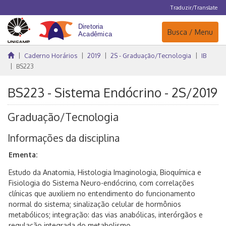
Traduzir/Translate
Navegação
Busca / Menu
Caderno Horários
2019
2S - Graduação/Tecnologia
IB
BS223
BS223 - Sistema Endócrino - 2S/2019
Graduação/Tecnologia
Informações da disciplina
Ementa:
Estudo da Anatomia, Histologia Imaginologia, Bioquímica e
Fisiologia do Sistema Neuro-endócrino, com correlações
clínicas que auxiliem no entendimento do funcionamento
normal do sistema; sinalização celular de hormônios
metabólicos; integração: das vias anabólicas, interórgãos e
regulação integrada do metabolismo.