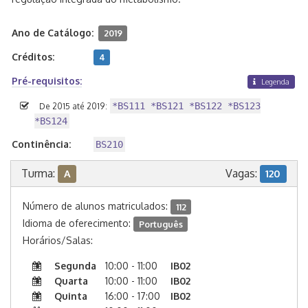
Ano de Catálogo:
2019
Créditos:
4
Pré-requisitos:
Legenda
*BS111 *BS121 *BS122 *BS123
De 2015 até 2019:
*BS124
Continência:
BS210
Turma:
Vagas:
A
120
Número de alunos matriculados:
112
Idioma de oferecimento:
Português
Horários/Salas:
Segunda
10:00 - 11:00
IB02
Quarta
10:00 - 11:00
IB02
Quinta
16:00 - 17:00
IB02