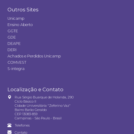
Outros Sites
Unicamp
Ensino Aberto
GGTE
GDE
DEAPE
DERI
Achados e Perdidos Unicamp
COMVEST
S-integra
Localização e Contato
Rua Sérgio Buarque de Holanda, 290
Ciclo Básico II
Cidade Universitária "Zeferino Vaz"
Bairro Barão Geraldo
CEP 13083-859
Campinas - São Paulo - Brasil
Telefones
Contato