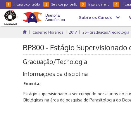
Ir para o conteúdo
Serviços por perfil
Ir para o menu
Ir par
1
2
3
4
Sobre os Cursos
Caderno Horários
2019
2S - Graduação/Tecnologia
BP800 - Estágio Supervisionado e
Graduação/Tecnologia
Informações da disciplina
Ementa:
Estágio supervisionado a ser cumprido por alunos do cu
Biológicas na área de pesquisa de Parasitologia do Dep