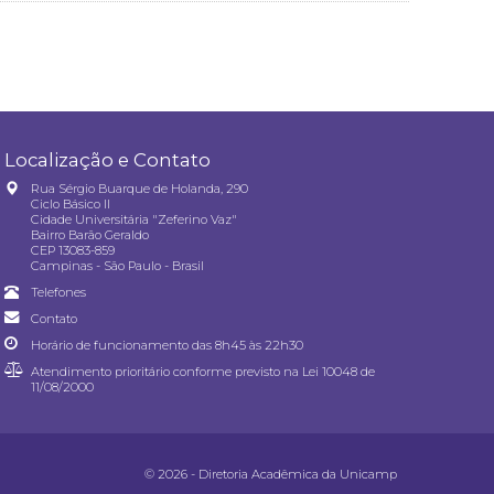
Localização e Contato
Rua Sérgio Buarque de Holanda, 290
Ciclo Básico II
Cidade Universitária "Zeferino Vaz"
Bairro Barão Geraldo
CEP 13083-859
Campinas - São Paulo - Brasil
Telefones
Contato
Horário de funcionamento das 8h45 às 22h30
Atendimento prioritário conforme previsto na
Lei 10048 de
11/08/2000
© 2026 - Diretoria Acadêmica da Unicamp