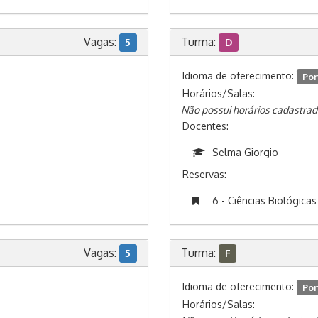
Vagas:
Turma:
5
D
Idioma de oferecimento:
Por
Horários/Salas:
Não possui horários cadastrad
Docentes:
Selma Giorgio
Reservas:
6 - Ciências Biológicas
Vagas:
Turma:
5
F
Idioma de oferecimento:
Por
Horários/Salas: