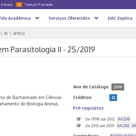
a a busca
Traduzir/Translate
5
Vida Acadêmica
Serviços Oferecidos
DAC Explica
IB
BP800
m Parasitologia II - 2S/2019
Ano de Catálogo:
2019
rso de Bacharelado em Ciências
Créditos:
12
artamento de Biologia Animal.
Pré-requisitos:
AA200
De 1998 até 2012:
AA200 A
De 2013 até 2019:
Continência: