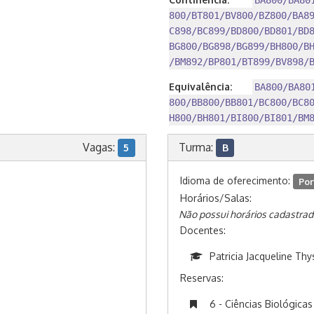
BA800/BA80
800/BT801/BV800/BZ800/BA8
C898/BC899/BD800/BD801/BD
BG800/BG898/BG899/BH800/B
/BM892/BP801/BT899/BV898/
Equivalência:
BA800/BA80
800/BB800/BB801/BC800/BC8
H800/BH801/BI800/BI801/BM
Vagas:
Turma:
5
B
Idioma de oferecimento:
Por
Horários/Salas:
Não possui horários cadastrad
Docentes:
Patricia Jacqueline Th
Reservas:
6 - Ciências Biológicas