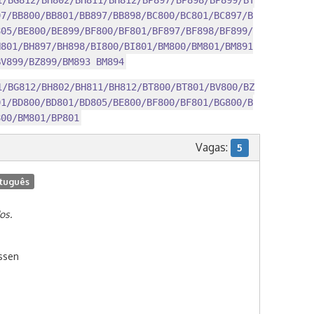
1/BG812/BH802/BH811/BH812/BP897/BP898/BP899/BT
97/BB800/BB801/BB897/BB898/BC800/BC801/BC897/B
805/BE800/BE899/BF800/BF801/BF897/BF898/BF899/
H801/BH897/BH898/BI800/BI801/BM800/BM801/BM891
BV899/BZ899/BM893 BM894
1/BG812/BH802/BH811/BH812/BT800/BT801/BV800/BZ
01/BD800/BD801/BD805/BE800/BF800/BF801/BG800/B
800/BM801/BP801
Vagas:
5
tuguês
os.
yssen