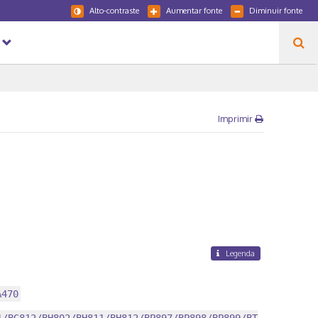
Alto-contraste
Aumentar fonte
Diminuir fonte
Imprimir
Legenda
A470