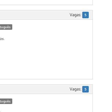
Vagas:
5
tuguês
os.
Vagas:
5
tuguês