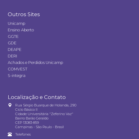
Outros Sites
Unicamp
Ensino Aberto
GGTE
GDE
DEAPE
DERI
Achados e Perdidos Unicamp
COMVEST
S-integra
Localização e Contato
Rua Sérgio Buarque de Holanda, 290
Ciclo Básico II
Cidade Universitária "Zeferino Vaz"
Bairro Barão Geraldo
CEP 13083-859
Campinas - São Paulo - Brasil
Telefones