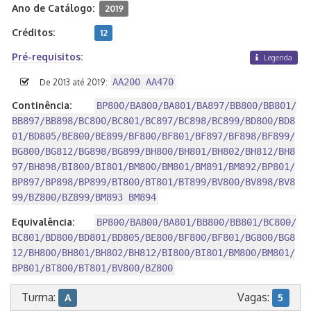
Ano de Catálogo:
2019
Créditos:
12
Pré-requisitos:
Legenda
AA200 AA470
De 2013 até 2019:
Continência:
BP800/BA800/BA801/BA897/BB800/BB801/
BB897/BB898/BC800/BC801/BC897/BC898/BC899/BD800/BD8
01/BD805/BE800/BE899/BF800/BF801/BF897/BF898/BF899/
BG800/BG812/BG898/BG899/BH800/BH801/BH802/BH812/BH8
97/BH898/BI800/BI801/BM800/BM801/BM891/BM892/BP801/
BP897/BP898/BP899/BT800/BT801/BT899/BV800/BV898/BV8
99/BZ800/BZ899/BM893 BM894
Equivalência:
BP800/BA800/BA801/BB800/BB801/BC800/
BC801/BD800/BD801/BD805/BE800/BF800/BF801/BG800/BG8
12/BH800/BH801/BH802/BH812/BI800/BI801/BM800/BM801/
BP801/BT800/BT801/BV800/BZ800
Turma:
Vagas:
A
5