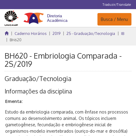
Traduzir/Translate
Navegação
Busca / Menu
Caderno Horários
2019
2S - Graduação/Tecnologia
IB
BH620
BH620 - Embriologia Comparada -
2S/2019
Graduação/Tecnologia
Informações da disciplina
Ementa:
Estudo da embriologia comparada, com ênfase nos processos
comuns ao desenvolvimento animal. Os tópicos incluem
gametogênese, fecundação e embriogênese inicial de
organismos-modelo invertebrados (ouriço-do-mar e drosófila)