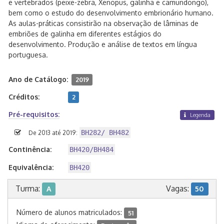
e vertebrados (peixe-zebra, Xenopus, galinha e camundongo),
bem como o estudo do desenvolvimento embrionário humano.
As aulas-práticas consistirão na observação de lâminas de
embriões de galinha em diferentes estágios do
desenvolvimento. Produção e análise de textos em língua
portuguesa.
Ano de Catálogo:
2019
Créditos:
2
Pré-requisitos:
Legenda
BH282/ BH482
De 2013 até 2019:
Continência:
BH420/BH484
Equivalência:
BH420
Turma:
Vagas:
A
50
Número de alunos matriculados:
51