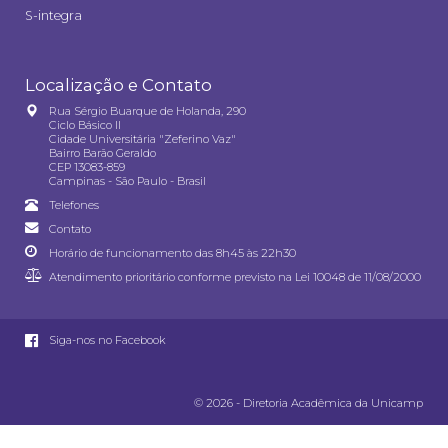
S-integra
Localização e Contato
Rua Sérgio Buarque de Holanda, 290
Ciclo Básico II
Cidade Universitária "Zeferino Vaz"
Bairro Barão Geraldo
CEP 13083-859
Campinas - São Paulo - Brasil
Telefones
Contato
Horário de funcionamento das 8h45 às 22h30
Atendimento prioritário conforme previsto na
Lei 10048 de 11/08/2000
Siga-nos no Facebook
© 2026 - Diretoria Acadêmica da Unicamp