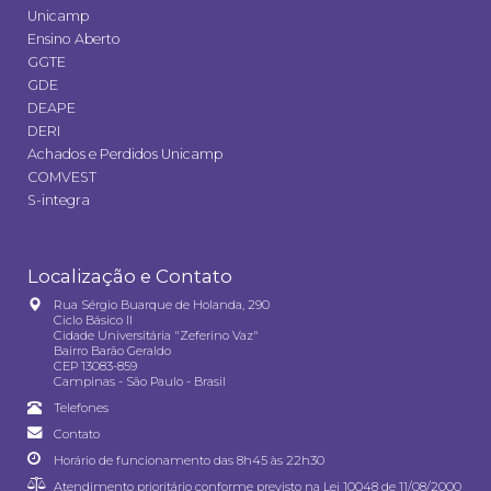
Unicamp
Ensino Aberto
GGTE
GDE
DEAPE
DERI
Achados e Perdidos Unicamp
COMVEST
S-integra
Localização e Contato
Rua Sérgio Buarque de Holanda, 290
Ciclo Básico II
Cidade Universitária "Zeferino Vaz"
Bairro Barão Geraldo
CEP 13083-859
Campinas - São Paulo - Brasil
Telefones
Contato
Horário de funcionamento das 8h45 às 22h30
Atendimento prioritário conforme previsto na
Lei 10048 de 11/08/2000