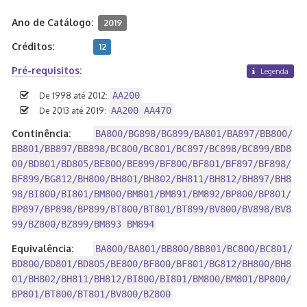
Ano de Catálogo:
2019
Créditos:
12
Pré-requisitos:
Legenda
AA200
De 1998 até 2012:
AA200 AA470
De 2013 até 2019:
Continência:
BA800/BG898/BG899/BA801/BA897/BB800/
BB801/BB897/BB898/BC800/BC801/BC897/BC898/BC899/BD8
00/BD801/BD805/BE800/BE899/BF800/BF801/BF897/BF898/
BF899/BG812/BH800/BH801/BH802/BH811/BH812/BH897/BH8
98/BI800/BI801/BM800/BM801/BM891/BM892/BP800/BP801/
BP897/BP898/BP899/BT800/BT801/BT899/BV800/BV898/BV8
99/BZ800/BZ899/BM893 BM894
Equivalência:
BA800/BA801/BB800/BB801/BC800/BC801/
BD800/BD801/BD805/BE800/BF800/BF801/BG812/BH800/BH8
01/BH802/BH811/BH812/BI800/BI801/BM800/BM801/BP800/
BP801/BT800/BT801/BV800/BZ800