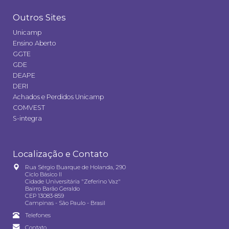
Outros Sites
Unicamp
Ensino Aberto
GGTE
GDE
DEAPE
DERI
Achados e Perdidos Unicamp
COMVEST
S-integra
Localização e Contato
Rua Sérgio Buarque de Holanda, 290
Ciclo Básico II
Cidade Universitária "Zeferino Vaz"
Bairro Barão Geraldo
CEP 13083-859
Campinas - São Paulo - Brasil
Telefones
Contato