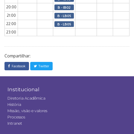
20:00
B - IB02
21:00
B - LB05
22:00
B - LB05
23:00
Compartilhar:
Facebook
Twitter
Institucional
Diretoria Acadêmica
História
Missão, visão e valores
Processos
Intranet