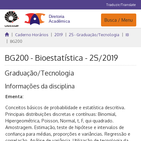
Traduzir/Translate
Navegação
Busca / Menu
Caderno Horários
2019
2S - Graduação/Tecnologia
IB
BG200
BG200 - Bioestatística - 2S/2019
Graduação/Tecnologia
Informações da disciplina
Ementa:
Conceitos básicos de probabilidade e estatística descritiva.
Principais distribuições discretas e contínuas: Binomial,
Hipergeométrica, Poisson, Normal, t, F, qui-quadrado.
Amostragem. Estimação, teste de hipótese e intervalos de
confiança para médias, proporções e variâncias. Regressão e
correlação. Análise de variância. Utilização de tecnologia da