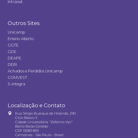
Intranet
Outros Sites
Unicamp
Ensino Aberto
GGTE
GDE
DEAPE
DERI
Achados e Perdidos Unicamp
COMVEST
S-integra
Localização e Contato
Rua Sérgio Buarque de Holanda, 290
Ciclo Básico II
Cidade Universitária "Zeferino Vaz"
Bairro Barão Geraldo
CEP 13083-859
Campinas - São Paulo - Brasil