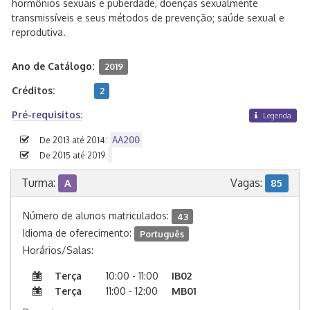
hormônios sexuais e puberdade, doenças sexualmente
transmissíveis e seus métodos de prevenção; saúde sexual e
reprodutiva.
Ano de Catálogo:
2019
Créditos:
2
Pré-requisitos:
Legenda
AA200
De 2013 até 2014:
De 2015 até 2019:
Turma:
Vagas:
A
85
Número de alunos matriculados:
43
Idioma de oferecimento:
Português
Horários/Salas:
Terça
10:00 - 11:00
IB02
Terça
11:00 - 12:00
MB01