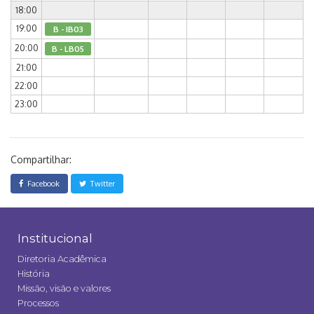
18:00
19:00
B - IB03
20:00
B - LB05
21:00
22:00
23:00
Compartilhar:
Facebook
Twitter
Institucional
Diretoria Acadêmica
História
Missão, visão e valores
Processos