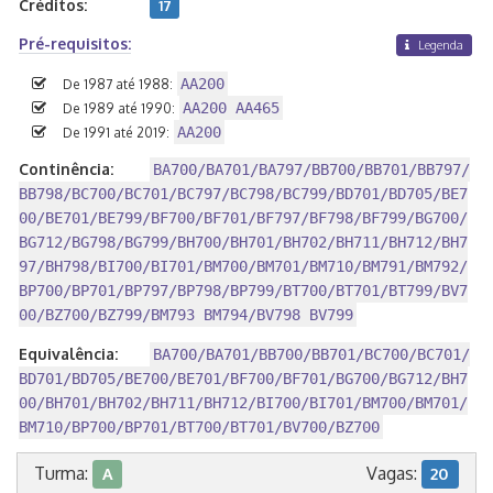
Créditos:
17
Pré-requisitos:
Legenda
AA200
De 1987 até 1988:
AA200 AA465
De 1989 até 1990:
AA200
De 1991 até 2019:
Continência:
BA700/BA701/BA797/BB700/BB701/BB797/
BB798/BC700/BC701/BC797/BC798/BC799/BD701/BD705/BE7
00/BE701/BE799/BF700/BF701/BF797/BF798/BF799/BG700/
BG712/BG798/BG799/BH700/BH701/BH702/BH711/BH712/BH7
97/BH798/BI700/BI701/BM700/BM701/BM710/BM791/BM792/
BP700/BP701/BP797/BP798/BP799/BT700/BT701/BT799/BV7
00/BZ700/BZ799/BM793 BM794/BV798 BV799
Equivalência:
BA700/BA701/BB700/BB701/BC700/BC701/
BD701/BD705/BE700/BE701/BF700/BF701/BG700/BG712/BH7
00/BH701/BH702/BH711/BH712/BI700/BI701/BM700/BM701/
BM710/BP700/BP701/BT700/BT701/BV700/BZ700
Turma:
Vagas:
A
20