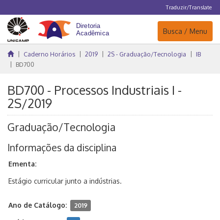
Traduzir/Translate
Navegação
Busca / Menu
Caderno Horários
2019
2S - Graduação/Tecnologia
IB
BD700
BD700 - Processos Industriais I -
2S/2019
Graduação/Tecnologia
Informações da disciplina
Ementa:
Estágio curricular junto a indústrias.
Ano de Catálogo:
2019