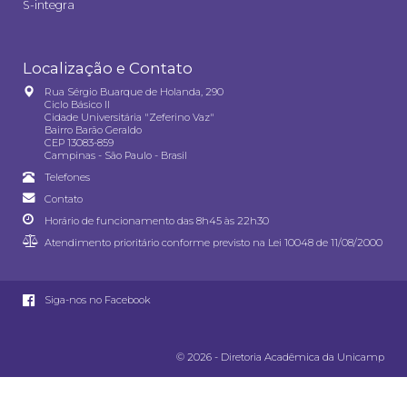
S-integra
Localização e Contato
Rua Sérgio Buarque de Holanda, 290
Ciclo Básico II
Cidade Universitária "Zeferino Vaz"
Bairro Barão Geraldo
CEP 13083-859
Campinas - São Paulo - Brasil
Telefones
Contato
Horário de funcionamento das 8h45 às 22h30
Atendimento prioritário conforme previsto na
Lei 10048 de 11/08/2000
Siga-nos no Facebook
© 2026 - Diretoria Acadêmica da Unicamp