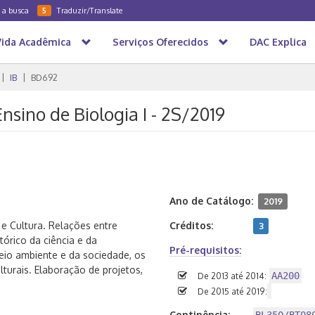
a a busca
Traduzir/Translate
5
Vida Acadêmica
Serviços Oferecidos
DAC Explica
IB
BD692
sino de Biologia I - 2S/2019
Ano de Catálogo:
2019
e Cultura. Relações entre
Créditos:
3
órico da ciência e da
Pré-requisitos:
io ambiente e da sociedade, os
lturais. Elaboração de projetos,
AA200
De 2013 até 2014:
De 2015 até 2019:
Continência: