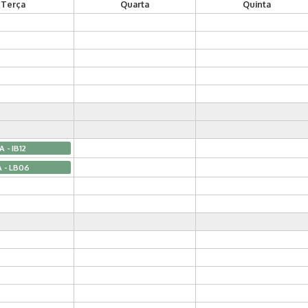
Terça
Quarta
Quinta
A - IB12
A - LB06