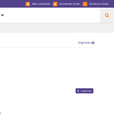
Alto-contraste
Aumentar fonte
Diminuir fonte
Imprimir
Legenda