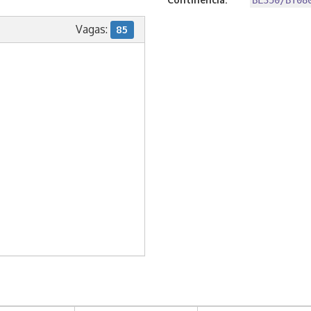
BL350/BT08
Vagas:
85