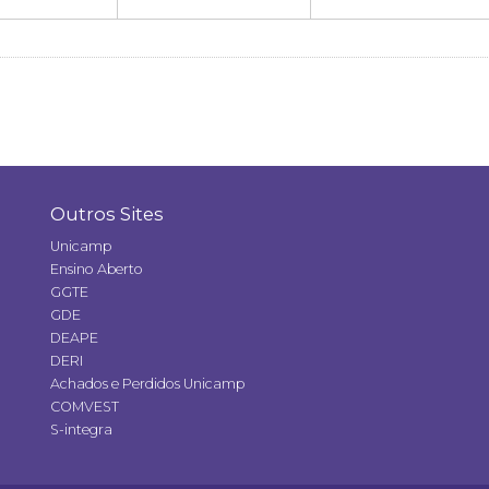
Outros Sites
Unicamp
Ensino Aberto
GGTE
GDE
DEAPE
DERI
Achados e Perdidos Unicamp
COMVEST
S-integra