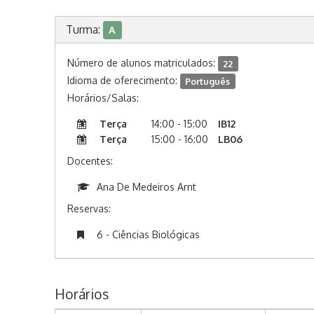
Turma:
A
Número de alunos matriculados:
22
Idioma de oferecimento:
Português
Horários/Salas:
Terça
14:00 - 15:00
IB12
Terça
15:00 - 16:00
LB06
Docentes:
Ana De Medeiros Arnt
Reservas:
6 - Ciências Biológicas
Horários