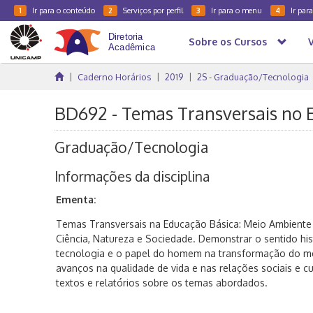
Ir para o conteúdo
Serviços por perfil
Ir para o menu
Ir par
1
2
3
4
Sobre os Cursos
Caderno Horários
2019
2S - Graduação/Tecnologia
BD692 - Temas Transversais no En
Graduação/Tecnologia
Informações da disciplina
Ementa:
Temas Transversais na Educação Básica: Meio Ambiente 
Ciência, Natureza e Sociedade. Demonstrar o sentido hist
tecnologia e o papel do homem na transformação do me
avanços na qualidade de vida e nas relações sociais e cu
textos e relatórios sobre os temas abordados.