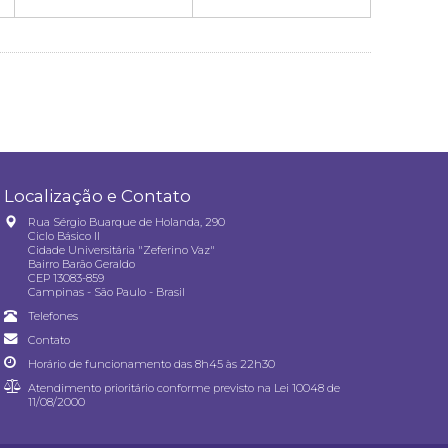
Localização e Contato
Rua Sérgio Buarque de Holanda, 290
Ciclo Básico II
Cidade Universitária "Zeferino Vaz"
Bairro Barão Geraldo
CEP 13083-859
Campinas - São Paulo - Brasil
Telefones
Contato
Horário de funcionamento das 8h45 às 22h30
Atendimento prioritário conforme previsto na
Lei 10048 de
11/08/2000