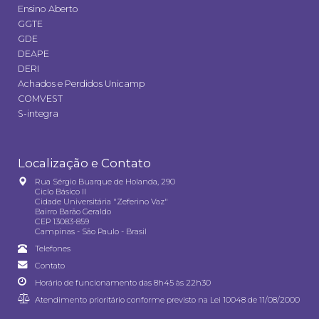
Ensino Aberto
GGTE
GDE
DEAPE
DERI
Achados e Perdidos Unicamp
COMVEST
S-integra
Localização e Contato
Rua Sérgio Buarque de Holanda, 290
Ciclo Básico II
Cidade Universitária "Zeferino Vaz"
Bairro Barão Geraldo
CEP 13083-859
Campinas - São Paulo - Brasil
Telefones
Contato
Horário de funcionamento das 8h45 às 22h30
Atendimento prioritário conforme previsto na
Lei 10048 de 11/08/2000