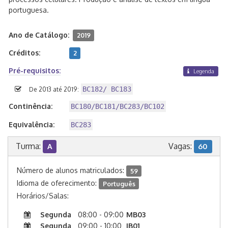
portuguesa.
Ano de Catálogo:
2019
Créditos:
2
Pré-requisitos:
Legenda
BC182/ BC183
De 2013 até 2019:
Continência:
BC180/BC181/BC283/BC102
Equivalência:
BC283
Turma:
Vagas:
A
60
Número de alunos matriculados:
59
Idioma de oferecimento:
Português
Horários/Salas:
Segunda
08:00 - 09:00
MB03
Segunda
09:00 - 10:00
IB01