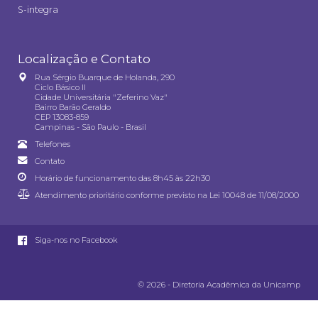
S-integra
Localização e Contato
Rua Sérgio Buarque de Holanda, 290
Ciclo Básico II
Cidade Universitária "Zeferino Vaz"
Bairro Barão Geraldo
CEP 13083-859
Campinas - São Paulo - Brasil
Telefones
Contato
Horário de funcionamento das 8h45 às 22h30
Atendimento prioritário conforme previsto na
Lei 10048 de 11/08/2000
Siga-nos no Facebook
© 2026 - Diretoria Acadêmica da Unicamp