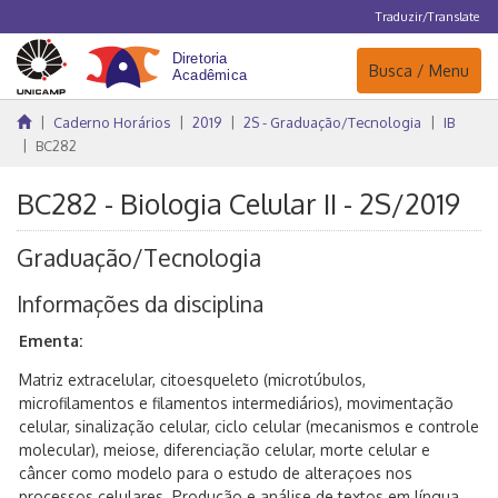
Traduzir/Translate
Navegação
Busca / Menu
Caderno Horários
2019
2S - Graduação/Tecnologia
IB
BC282
BC282 - Biologia Celular II - 2S/2019
Graduação/Tecnologia
Informações da disciplina
Ementa:
Matriz extracelular, citoesqueleto (microtúbulos,
microfilamentos e filamentos intermediários), movimentação
celular, sinalização celular, ciclo celular (mecanismos e controle
molecular), meiose, diferenciação celular, morte celular e
câncer como modelo para o estudo de alteraçoes nos
processos celulares. Produção e análise de textos em língua