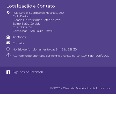
Localização e Contato
Rua Sérgio Buarque de Holanda, 290
Ciclo Básico II
Cidade Universitária "Zeferino Vaz"
Bairro Barão Geraldo
CEP 13083-859
Campinas - São Paulo - Brasil
Telefones
Contato
Horário de funcionamento das 8h45 às 22h30
Atendimento prioritário conforme previsto na
Lei 10048 de 11/08/2000
Siga-nos no Facebook
© 2026 - Diretoria Acadêmica da Unicamp