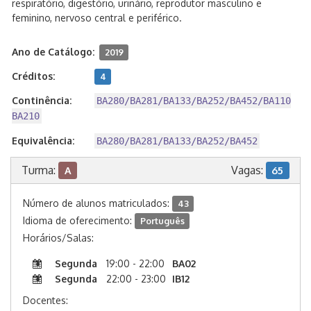
respiratório, digestório, urinário, reprodutor masculino e
feminino, nervoso central e periférico.
Ano de Catálogo:
2019
Créditos:
4
Continência:
BA280/BA281/BA133/BA252/BA452/BA110
BA210
Equivalência:
BA280/BA281/BA133/BA252/BA452
Turma:
Vagas:
A
65
Número de alunos matriculados:
43
Idioma de oferecimento:
Português
Horários/Salas:
Segunda
19:00 - 22:00
BA02
Segunda
22:00 - 23:00
IB12
Docentes: