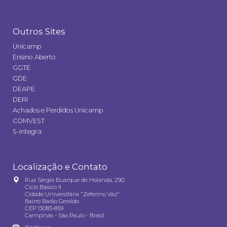
Outros Sites
Unicamp
Ensino Aberto
GGTE
GDE
DEAPE
DERI
Achados e Perdidos Unicamp
COMVEST
S-integra
Localização e Contato
Rua Sérgio Buarque de Holanda, 290
Ciclo Básico II
Cidade Universitária "Zeferino Vaz"
Bairro Barão Geraldo
CEP 13083-859
Campinas - São Paulo - Brasil