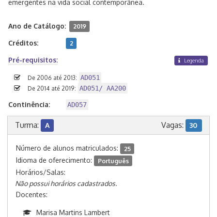
emergentes na vida social contemporânea.
Ano de Catálogo:
2019
Créditos:
2
Pré-requisitos:
Legenda
AD051
De 2006 até 2013:
AD051/ AA200
De 2014 até 2019:
Continência:
AD057
Turma:
Vagas:
A
30
Número de alunos matriculados:
25
Idioma de oferecimento:
Português
Horários/Salas:
Não possui horários cadastrados.
Docentes:
Marisa Martins Lambert