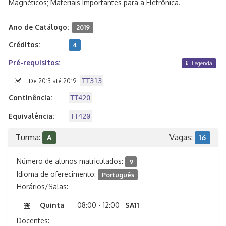
Magnéticos; Materiais Importantes para a Eletrônica.
Ano de Catálogo:
2019
Créditos:
4
Pré-requisitos:
Legenda
TT313
De 2013 até 2019:
Continência:
TT420
Equivalência:
TT420
Turma:
Vagas:
A
16
Número de alunos matriculados:
9
Idioma de oferecimento:
Português
Horários/Salas:
Quinta
08:00 - 12:00
SA11
Docentes: