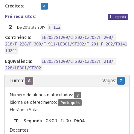
Créditos:
4
Pré-requisitos:
Legenda
TT112
De 2013 até 2019:
Continência:
EB203/ST209/CT202/CZ202/F 208/F
218/F 228/F 300/F 911/LE301/ST202/F 201 F 202/TO141
TO241
Equivalência:
EB203/ST209/CT202/CZ202/F 218/F
228/LE301/ST202
Turma:
Vagas:
A
7
Número de alunos matriculados:
3
Idioma de oferecimento:
Português
Horários/Salas:
Segunda
08:00 - 12:00
PA04
Docentes: