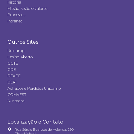
História
Missão, visão e valores
Processos
Intranet
Outros Sites
Unicamp
Ensino Aberto
GGTE
GDE
DEAPE
DERI
Achados e Perdidos Unicamp
COMVEST
S-integra
Localização e Contato
Rua Sérgio Buarque de Holanda, 290
Ciclo Básico II