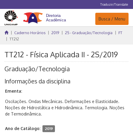
Traduzir/Translate
Navegação
Busca / Menu
Caderno Horários
2019
2S - Graduação/Tecnologia
FT
TT212
TT212 - Física Aplicada II - 2S/2019
Graduação/Tecnologia
Informações da disciplina
Ementa:
Oscilações. Ondas Mecânicas. Deformações e Elasticidade.
Noções de Hidrostática e Hidrodinâmica. Termologia. Noções
de Termodinâmica.
Ano de Catálogo:
2019