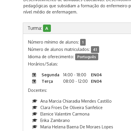
pedagógicas que subsidiam a formação do enfermeiro-pr
nível médio de enfermagem.
Turma:
A
Número mínimo de alunos:
1
Número de alunos matriculados:
41
Idioma de oferecimento:
Português
Horários/Salas:
Segunda
14:00 - 18:00
EN04
Terça
08:00 - 12:00
EN04
Docentes:
Ana Marcia Chiaradia Mendes Castillo
Clara Froes De Oliveira Sanfelice
Elenice Valentim Carmona
Erika Zambrano
Maria Helena Baena De Moraes Lopes