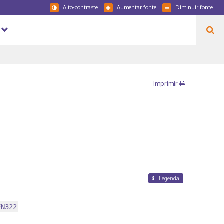
Alto-contraste
Aumentar fonte
Diminuir fonte
Imprimir
Legenda
EN322