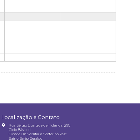
Localização e Contato
Rua Sérgio Buarque de Holanda, 290
Ciclo Básico II
Cidade Universitária "Zeferino Vaz"
Bairro Barão Geraldo