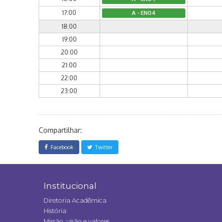
17:00
A - EN04
18:00
19:00
20:00
21:00
22:00
23:00
Compartilhar:
Facebook
Twitter
Institucional
Diretoria Acadêmica
História
Missão, visão e valores