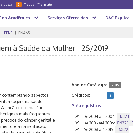
a a busca
Traduzir/Translate
5
Vida Acadêmica
Serviços Oferecidos
DAC Explica
FENF
EN465
gem à Saúde da Mulher - 2S/2019
Ano de Catálogo:
2019
r contemplando aspectos
Créditos:
8
de Enfermagem na saúde
Pré-requisitos:
 Atenção no climatério.
 benignas mais frequentes.
EN321
De 2004 até 2004:
 precoce do câncer genital e
EN321 
De 2005 até 2005:
scimento e amamentação.
EN322
De 2006 até 2019:
nto de atividades didático-