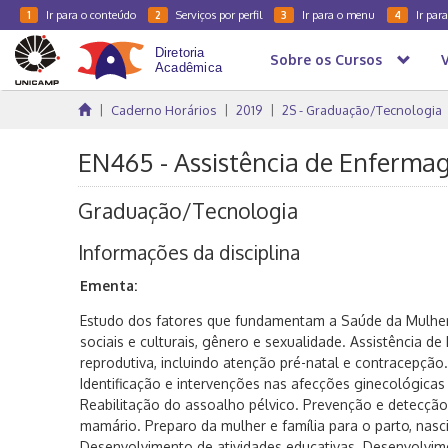
Ir para o conteúdo
Serviços por perfil
Ir para o menu
Ir par
1
2
3
4
Sobre os Cursos
Caderno Horários
2019
2S - Graduação/Tecnologia
EN465 - Assistência de Enferma
Graduação/Tecnologia
Informações da disciplina
Ementa:
Estudo dos fatores que fundamentam a Saúde da Mulhe
sociais e culturais, gênero e sexualidade. Assistência 
reprodutiva, incluindo atenção pré-natal e contracepção.
Identificação e intervenções nas afecções ginecológicas
Reabilitação do assoalho pélvico. Prevenção e detecção
mamário. Preparo da mulher e família para o parto, na
Desenvolvimento de atividades educativas. Desenvolvime