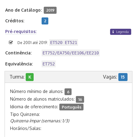
Ano de Catálogo:
2019
Créditos:
2
Pré-requisitos:
Legenda
ET520 ET521
De 2001 até 2019:
Continência:
ET752/EA750/EE106/EE210
Equivalência:
ET752
Turma:
Vagas:
K
15
Número mínimo de alunos:
6
Número de alunos matriculados:
16
Idioma de oferecimento:
Português
Tipo Quinzena:
Quinzena ímpar (semanas: 1/3)
Horários/Salas: