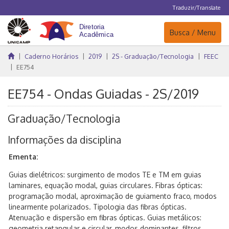
Traduzir/Translate
Navegação
Busca / Menu
Caderno Horários
2019
2S - Graduação/Tecnologia
FEEC
EE754
EE754 - Ondas Guiadas - 2S/2019
Graduação/Tecnologia
Informações da disciplina
Ementa:
Guias dielétricos: surgimento de modos TE e TM em guias
laminares, equação modal, guias circulares. Fibras ópticas:
programação modal, aproximação de guiamento fraco, modos
linearmente polarizados. Tipologia das fibras ópticas.
Atenuação e dispersão em fibras ópticas. Guias metálicos:
geometria retangular e circular, modos dominantes, filtros