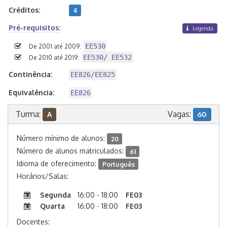
Créditos:
4
Pré-requisitos:
Legenda
EE530
De 2001 até 2009:
EE530/ EE532
De 2010 até 2019:
Continência:
EE826/EE825
Equivalência:
EE826
Turma:
Vagas:
A
60
Número mínimo de alunos:
20
Número de alunos matriculados:
61
Idioma de oferecimento:
Português
Horários/Salas:
Segunda
16:00 - 18:00
FE03
Quarta
16:00 - 18:00
FE03
Docentes: