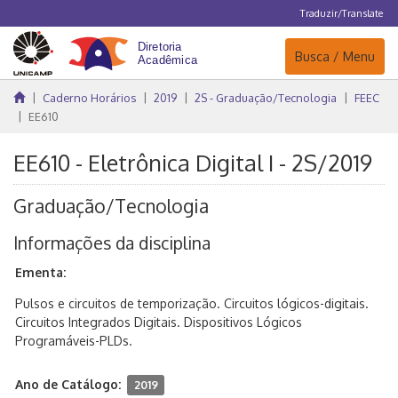
Traduzir/Translate
Navegação
Busca / Menu
Caderno Horários
2019
2S - Graduação/Tecnologia
FEEC
EE610
EE610 - Eletrônica Digital I - 2S/2019
Graduação/Tecnologia
Informações da disciplina
Ementa:
Pulsos e circuitos de temporização. Circuitos lógicos-digitais.
Circuitos Integrados Digitais. Dispositivos Lógicos
Programáveis-PLDs.
Ano de Catálogo:
2019