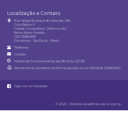
Localização e Contato
Rua Sérgio Buarque de Holanda, 290
Ciclo Básico II
Cidade Universitária "Zeferino Vaz"
Bairro Barão Geraldo
CEP 13083-859
Campinas - São Paulo - Brasil
Telefones
Contato
Horário de funcionamento das 8h45 às 22h30
Atendimento prioritário conforme previsto na
Lei 10048 de 11/08/2000
Siga-nos no Facebook
© 2026 - Diretoria Acadêmica da Unicamp