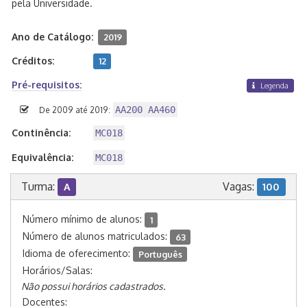
pela Universidade.
Ano de Catálogo:
2019
Créditos:
12
Pré-requisitos:
Legenda
AA200 AA460
De 2009 até 2019:
Continência:
MC018
Equivalência:
MC018
Turma:
Vagas:
A
100
Número mínimo de alunos:
1
Número de alunos matriculados:
63
Idioma de oferecimento:
Português
Horários/Salas:
Não possui horários cadastrados.
Docentes: