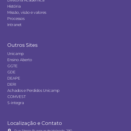
Diretoria Acadêmica
História
Missão, visão e valores
Processos
Intranet
Outros Sites
Unicamp
Ensino Aberto
GGTE
GDE
DEAPE
DERI
Achados e Perdidos Unicamp
COMVEST
S-integra
Localização e Contato
Rua Sérgio Buarque de Holanda, 290