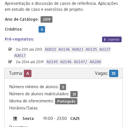
Apresentação e discussão de casos de referência. Aplicações
em estudo de caso e exercícios de projeto.
Ano de Catálogo:
2019
Créditos:
6
Pré-requisitos:
Legenda
AU015 AU136 AU021 AU135 AU137
De 2011 até 2013:
AU017
AU145 AU146 AU147/ AA200
De 2014 até 2019:
Turma:
Vagas:
A
35
Número mínimo de alunos:
5
Número de alunos matriculados:
31
Idioma de oferecimento:
Português
Horários/Salas:
Sexta
19:00 - 23:00
CA25