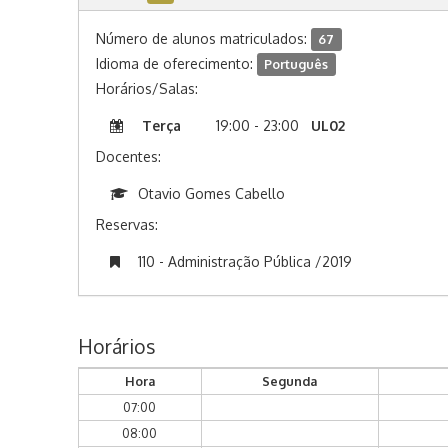
Número de alunos matriculados:
67
Idioma de oferecimento:
Português
Horários/Salas:
Terça
19:00 - 23:00
UL02
Docentes:
Otavio Gomes Cabello
Reservas:
110 - Administração Pública /2019
Horários
Hora
Segunda
07:00
08:00