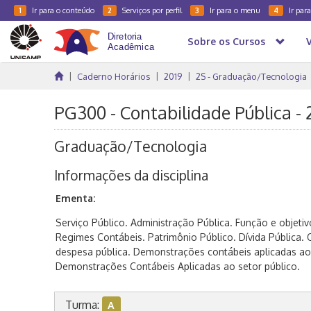
Ir para o conteúdo
Serviços por perfil
Ir para o menu
Ir par
1
2
3
4
Sobre os Cursos
Caderno Horários
2019
2S - Graduação/Tecnologia
PG300 - Contabilidade Pública -
Graduação/Tecnologia
Informações da disciplina
Ementa:
Serviço Público. Administração Pública. Função e objetiv
Regimes Contábeis. Patrimônio Público. Dívida Pública. 
despesa pública. Demonstrações contábeis aplicadas ao 
Demonstrações Contábeis Aplicadas ao setor público.
Turma:
A