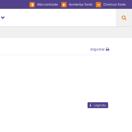
Alto-contraste
Aumentar fonte
Diminuir fonte
Imprimir
Legenda