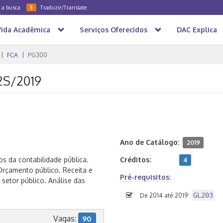
a a busca
Traduzir/Translate
5
Vida Acadêmica
Serviços Oferecidos
DAC Explica
FCA
PG300
 2S/2019
Ano de Catálogo:
2019
os da contabilidade pública.
Créditos:
4
Orçamento público. Receita e
Pré-requisitos:
setor público. Análise das
GL203
De 2014 até 2019:
Vagas:
90