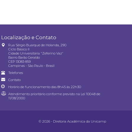
Localização e Contato
Rua Sérgio Buarque de Holanda, 290
Ciclo Básico II
Cidade Universitária "Zeferino Vaz"
Bairro Barão Geraldo
CEP 13083-859
Campinas - São Paulo - Brasil
Telefones
Contato
Horário de funcionamento das 8h45 às 22h30
Atendimento prioritário conforme previsto na
Lei 10048 de
11/08/2000
© 2026 - Diretoria Acadêmica da Unicamp