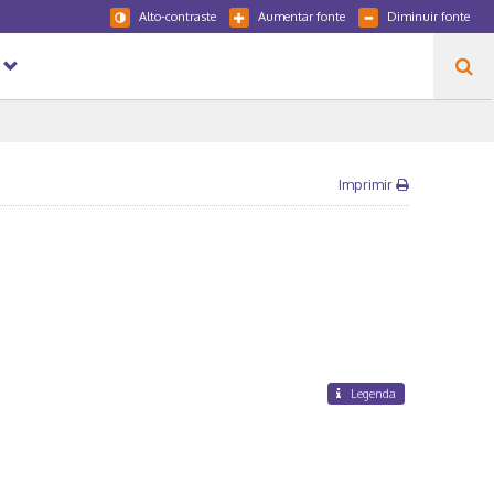
Alto-contraste
Aumentar fonte
Diminuir fonte
Imprimir
Legenda