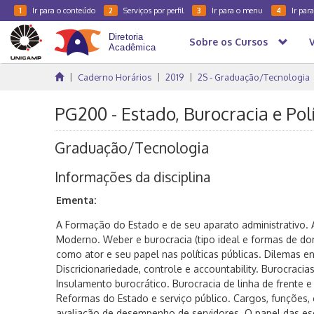
Ir para o conteúdo
Serviços por perfil
Ir para o menu
Ir par
1
2
3
4
Sobre os Cursos
Caderno Horários
2019
2S - Graduação/Tecnologia
PG200 - Estado, Burocracia e Polí
Graduação/Tecnologia
Informações da disciplina
Ementa:
A Formação do Estado e de seu aparato administrativo. 
Moderno. Weber e burocracia (tipo ideal e formas de do
como ator e seu papel nas políticas públicas. Dilemas ent
Discricionariedade, controle e accountability. Burocracia
Insulamento burocrático. Burocracia de linha de frente e o
Reformas do Estado e serviço público. Cargos, funções, c
avaliação de desempenho de servidores. O papel das es