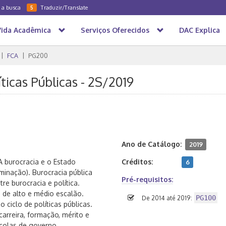
a a busca
Traduzir/Translate
5
Vida Acadêmica
Serviços Oferecidos
DAC Explica
FCA
PG200
ticas Públicas - 2S/2019
Ano de Catálogo:
2019
A burocracia e o Estado
Créditos:
6
minação). Burocracia pública
Pré-requisitos:
re burocracia e política.
s de alto e médio escalão.
PG100
De 2014 até 2019:
 ciclo de políticas públicas.
arreira, formação, mérito e
colas de governo.