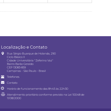
Localização e Contato
Rua Sérgio Buarque de Holanda, 290
Ciclo Básico II
Cidade Universitária "Zeferino Vaz"
Bairro Barão Geraldo
CEP 13083-859
Campinas - São Paulo - Brasil
Telefones
Contato
Horário de funcionamento das 8h45 às 22h30
Atendimento prioritário conforme previsto na
Lei 10048 de
11/08/2000