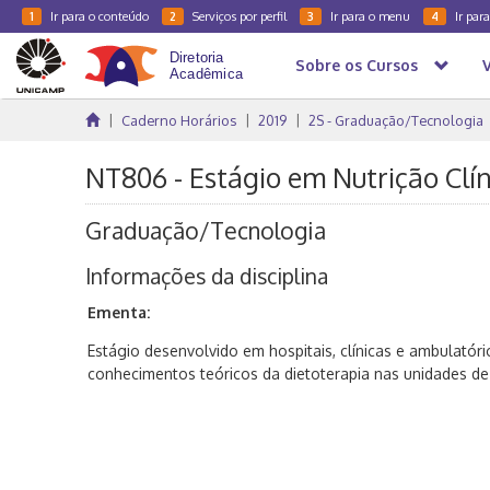
Ir para o conteúdo
Serviços por perfil
Ir para o menu
Ir par
1
2
3
4
Sobre os Cursos
Caderno Horários
2019
2S - Graduação/Tecnologia
NT806 - Estágio em Nutrição Clíni
Graduação/Tecnologia
Informações da disciplina
Ementa:
Estágio desenvolvido em hospitais, clínicas e ambulatór
conhecimentos teóricos da dietoterapia nas unidades de