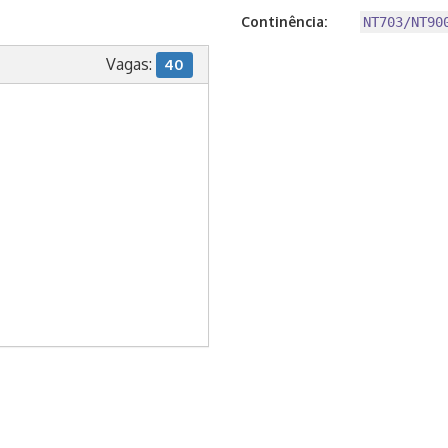
Continência:
NT703/NT90
Vagas:
40