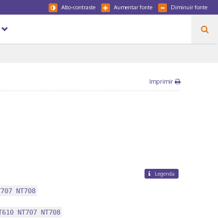
Alto-contraste
Aumentar fonte
Diminuir fonte
Imprimir
Legenda
T707 NT708
T610 NT707 NT708