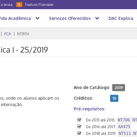
a a busca
Traduzir/Translate
5
Vida Acadêmica
Serviços Oferecidos
DAC Explica
FCA
NT806
ca I - 2S/2019
Ano de Catálogo:
2019
ios, onde os alunos aplicam os
Créditos:
10
 internação.
Pré-requisitos:
NT706 N
De 2013 até 2015:
AA475
De 2016 até 2017:
NT511 N
De 2018 até 2019: