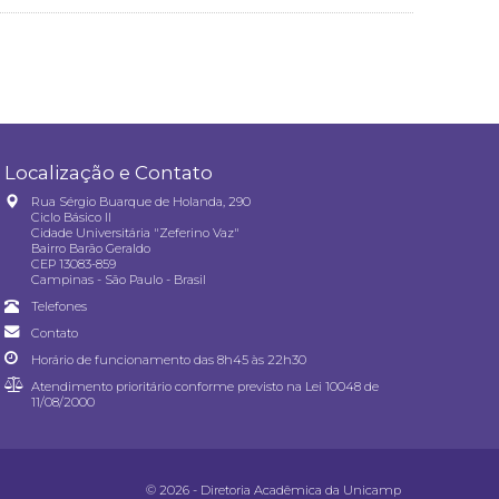
Localização e Contato
Rua Sérgio Buarque de Holanda, 290
Ciclo Básico II
Cidade Universitária "Zeferino Vaz"
Bairro Barão Geraldo
CEP 13083-859
Campinas - São Paulo - Brasil
Telefones
Contato
Horário de funcionamento das 8h45 às 22h30
Atendimento prioritário conforme previsto na
Lei 10048 de
11/08/2000
© 2026 - Diretoria Acadêmica da Unicamp