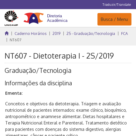
Traduzir/Translate
Navegação
Busca / Menu
Caderno Horários
2019
2S - Graduação/Tecnologia
FCA
NT607
NT607 - Dietoterapia I - 2S/2019
Graduação/Tecnologia
Informações da disciplina
Ementa:
Conceitos e objetivos da dietoterapia. Triagem e avaliação
nutricional de pacientes internados: exame clínico, bioquímico,
antropométrico e anamnese alimentar. Dietas hospitalares e
Terapia Nutricional Enteral e Parenteral. Tratamento dietético
para pacientes com doenças do sistema digestivo, alergias
alimentares, câncer e paciente crítico.