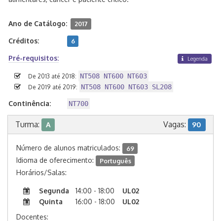
Ano de Catálogo:
2017
Créditos:
6
Pré-requisitos:
Legenda
NT508 NT600 NT603
De 2013 até 2018:
NT508 NT600 NT603 SL208
De 2019 até 2019:
Continência:
NT700
Turma:
Vagas:
A
90
Número de alunos matriculados:
69
Idioma de oferecimento:
Português
Horários/Salas:
Segunda
14:00 - 18:00
UL02
Quinta
16:00 - 18:00
UL02
Docentes: