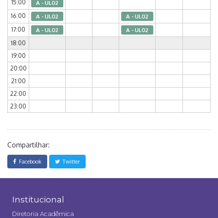
15:00
A - UL02
16:00
A - UL02
A - UL02
17:00
A - UL02
A - UL02
18:00
19:00
20:00
21:00
22:00
23:00
Compartilhar:
Facebook
Twitter
Institucional
Diretoria Acadêmica