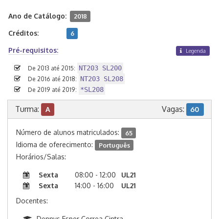
Ano de Catálogo:
2018
Créditos:
6
Pré-requisitos:
Legenda
NT203 SL200
De 2013 até 2015:
NT203 SL208
De 2016 até 2018:
*SL208
De 2019 até 2019:
Turma:
Vagas:
A
60
Número de alunos matriculados:
65
Idioma de oferecimento:
Português
Horários/Salas:
Sexta
08:00 - 12:00
UL21
Sexta
14:00 - 16:00
UL21
Docentes:
Dennys Esper Correa Cintra