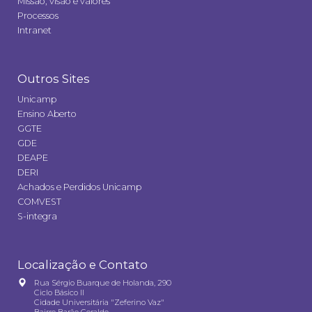
Missão, visão e valores
Processos
Intranet
Outros Sites
Unicamp
Ensino Aberto
GGTE
GDE
DEAPE
DERI
Achados e Perdidos Unicamp
COMVEST
S-integra
Localização e Contato
Rua Sérgio Buarque de Holanda, 290
Ciclo Básico II
Cidade Universitária "Zeferino Vaz"