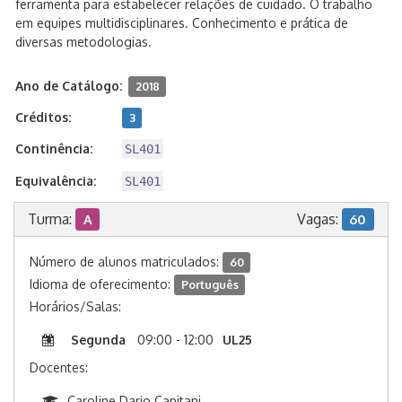
ferramenta para estabelecer relações de cuidado. O trabalho
em equipes multidisciplinares. Conhecimento e prática de
diversas metodologias.
Ano de Catálogo:
2018
Créditos:
3
Continência:
SL401
Equivalência:
SL401
Turma:
Vagas:
A
60
Número de alunos matriculados:
60
Idioma de oferecimento:
Português
Horários/Salas:
Segunda
09:00 - 12:00
UL25
Docentes:
Caroline Dario Capitani