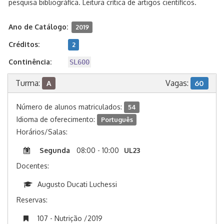
pesquisa bibliográfica. Leitura crítica de artigos científicos.
Ano de Catálogo:
2019
Créditos:
2
Continência:
SL600
Turma:
Vagas:
A
60
Número de alunos matriculados:
54
Idioma de oferecimento:
Português
Horários/Salas:
Segunda
08:00 - 10:00
UL23
Docentes:
Augusto Ducati Luchessi
Reservas:
107 - Nutrição /2019