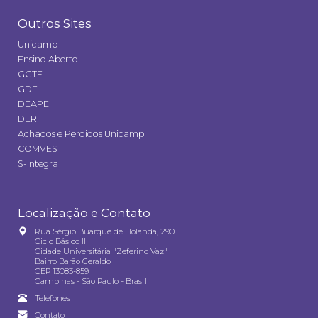
Outros Sites
Unicamp
Ensino Aberto
GGTE
GDE
DEAPE
DERI
Achados e Perdidos Unicamp
COMVEST
S-integra
Localização e Contato
Rua Sérgio Buarque de Holanda, 290
Ciclo Básico II
Cidade Universitária "Zeferino Vaz"
Bairro Barão Geraldo
CEP 13083-859
Campinas - São Paulo - Brasil
Telefones
Contato