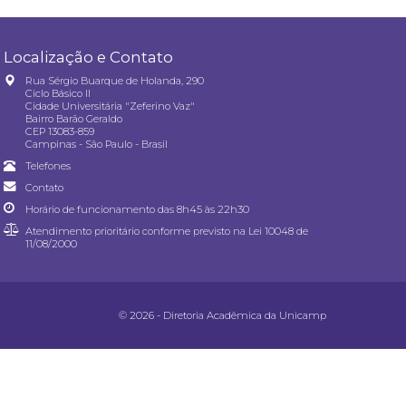
Localização e Contato
Rua Sérgio Buarque de Holanda, 290
Ciclo Básico II
Cidade Universitária "Zeferino Vaz"
Bairro Barão Geraldo
CEP 13083-859
Campinas - São Paulo - Brasil
Telefones
Contato
Horário de funcionamento das 8h45 às 22h30
Atendimento prioritário conforme previsto na
Lei 10048 de
11/08/2000
© 2026 - Diretoria Acadêmica da Unicamp