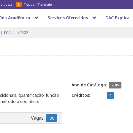
a a busca
Traduzir/Translate
5
Vida Acadêmica
Serviços Oferecidos
DAC Explica
FCA
NC502
Ano de Catálogo:
2019
cionais, quantificação, função
Créditos:
4
e método axiomático.
Vagas:
130