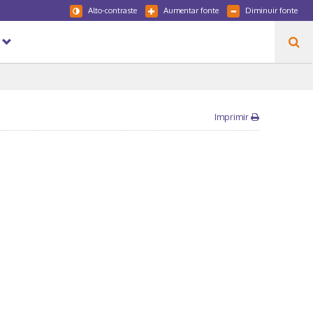
Alto-contraste
Aumentar fonte
Diminuir fonte
Imprimir