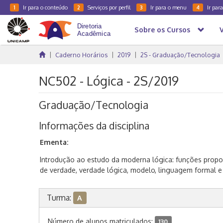
Ir para o conteúdo
Serviços por perfil
Ir para o menu
Ir par
1
2
3
4
Sobre os Cursos
Caderno Horários
2019
2S - Graduação/Tecnologia
NC502 - Lógica - 2S/2019
Graduação/Tecnologia
Informações da disciplina
Ementa:
Introdução ao estudo da moderna lógica: funções proposi
de verdade, verdade lógica, modelo, linguagem formal 
Turma:
A
Número de alunos matriculados:
130