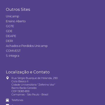
Outros Sites
Unicamp
Ensino Aberto
GGTE
GDE
DEAPE
DERI
Achados e Perdidos Unicamp
COMVEST
S-integra
Localização e Contato
Rua Sérgio Buarque de Holanda, 290
Ciclo Básico II
Cidade Universitária "Zeferino Vaz"
Bairro Barão Geraldo
CEP 13083-859
Campinas - São Paulo - Brasil
Telefones