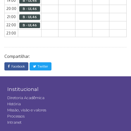
19:00
B - UL46
20:00
B - UL46
21:00
B - UL46
22:00
B - UL46
23:00
Compartilhar:
Facebook
Twitter
Institucional
Diretoria Acadêmica
História
Missão, visão e valores
Processos
Intranet