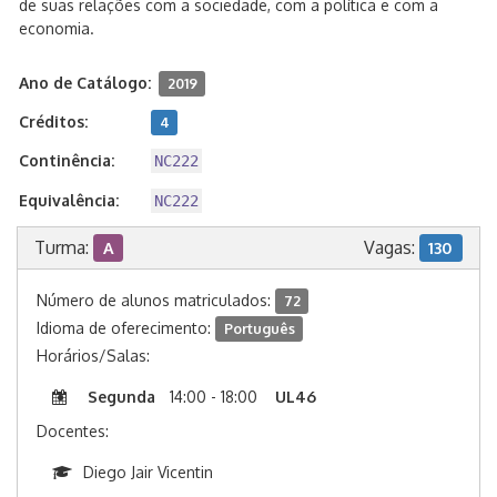
de suas relações com a sociedade, com a política e com a
economia.
Ano de Catálogo:
2019
Créditos:
4
Continência:
NC222
Equivalência:
NC222
Turma:
Vagas:
A
130
Número de alunos matriculados:
72
Idioma de oferecimento:
Português
Horários/Salas:
Segunda
14:00 - 18:00
UL46
Docentes:
Diego Jair Vicentin