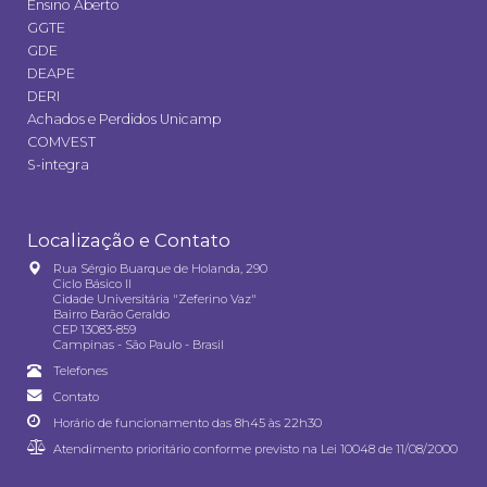
Ensino Aberto
GGTE
GDE
DEAPE
DERI
Achados e Perdidos Unicamp
COMVEST
S-integra
Localização e Contato
Rua Sérgio Buarque de Holanda, 290
Ciclo Básico II
Cidade Universitária "Zeferino Vaz"
Bairro Barão Geraldo
CEP 13083-859
Campinas - São Paulo - Brasil
Telefones
Contato
Horário de funcionamento das 8h45 às 22h30
Atendimento prioritário conforme previsto na
Lei 10048 de 11/08/2000