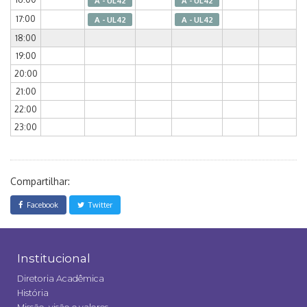
A - UL42
A - UL42
17:00
A - UL42
A - UL42
18:00
19:00
20:00
21:00
22:00
23:00
Compartilhar:
Facebook
Twitter
Institucional
Diretoria Acadêmica
História