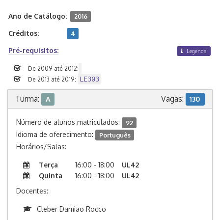
Ano de Catálogo:
2016
Créditos:
4
Pré-requisitos:
Legenda
De 2009 até 2012:
LE303
De 2013 até 2019:
Turma:
Vagas:
A
130
Número de alunos matriculados:
92
Idioma de oferecimento:
Português
Horários/Salas:
Terça
16:00 - 18:00
UL42
Quinta
16:00 - 18:00
UL42
Docentes:
Cleber Damiao Rocco