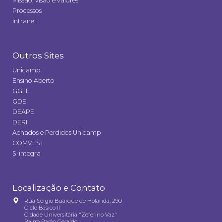
Missão, visão e valores
Processos
Intranet
Outros Sites
Unicamp
Ensino Aberto
GGTE
GDE
DEAPE
DERI
Achados e Perdidos Unicamp
COMVEST
S-integra
Localização e Contato
Rua Sérgio Buarque de Holanda, 290
Ciclo Básico II
Cidade Universitária "Zeferino Vaz"
Bairro Barão Geraldo