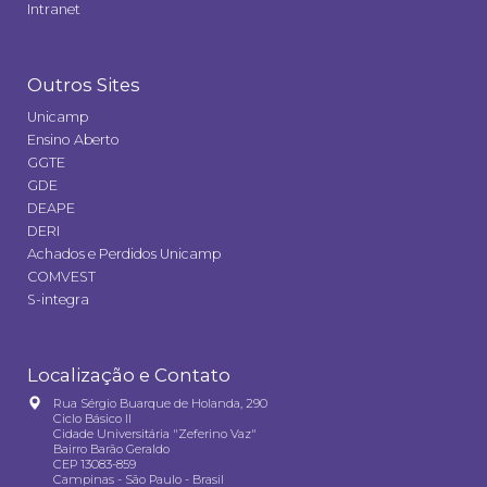
Intranet
Outros Sites
Unicamp
Ensino Aberto
GGTE
GDE
DEAPE
DERI
Achados e Perdidos Unicamp
COMVEST
S-integra
Localização e Contato
Rua Sérgio Buarque de Holanda, 290
Ciclo Básico II
Cidade Universitária "Zeferino Vaz"
Bairro Barão Geraldo
CEP 13083-859
Campinas - São Paulo - Brasil