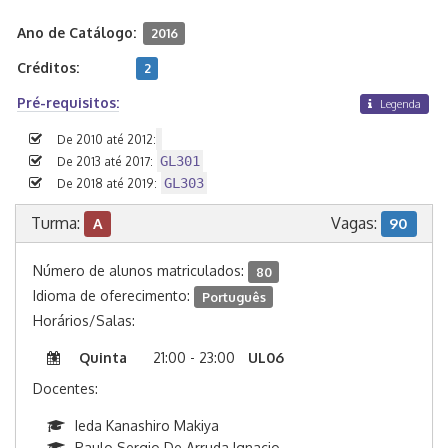
Ano de Catálogo:
2016
Créditos:
2
Pré-requisitos:
Legenda
De 2010 até 2012:
GL301
De 2013 até 2017:
GL303
De 2018 até 2019:
Turma:
Vagas:
A
90
Número de alunos matriculados:
80
Idioma de oferecimento:
Português
Horários/Salas:
Quinta
21:00 - 23:00
UL06
Docentes:
Ieda Kanashiro Makiya
Paulo Sergio De Arruda Ignacio