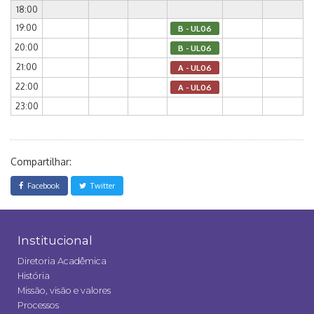
18:00
19:00
B - UL06
20:00
B - UL06
21:00
A - UL06
22:00
A - UL06
23:00
Compartilhar:
Facebook
Twitter
Institucional
Diretoria Acadêmica
História
Missão, visão e valores
Processos